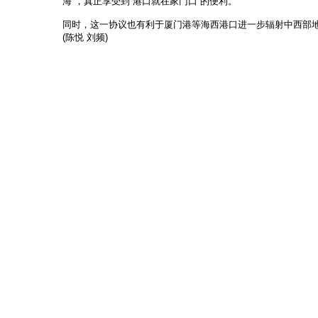
海”，真正享受到“港口就在家门口”的便利。
同时，这一协议也有利于厦门港等海西港口进一步辐射中西部
(陈悦 刘频)