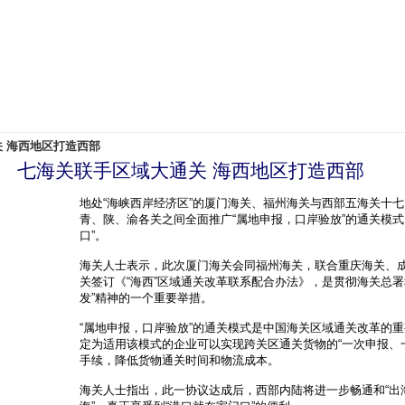
 海西地区打造西部
七海关联手区域大通关 海西地区打造西部
地处“海峡西岸经济区”的厦门海关、福州海关与西部五海关十
青、陕、渝各关之间全面推广“属地申报，口岸验放”的通关模
口”。
海关人士表示，此次厦门海关会同福州海关，联合重庆海关、
关签订《“海西”区域通关改革联系配合办法》，是贯彻海关总署
发”精神的一个重要举措。
“属地申报，口岸验放”的通关模式是中国海关区域通关改革的
定为适用该模式的企业可以实现跨关区通关货物的“一次申报、
手续，降低货物通关时间和物流成本。
海关人士指出，此一协议达成后，西部内陆将进一步畅通和“出海