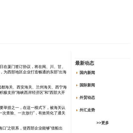
最新动态
七日在厦门签订协议，将在闽、川、甘、
式，为西部地区企业打造畅通的东部“出海
国内新闻
国际新闻
成都海关、西安海关、兰州海关、西宁海
积极支持“海峡西岸经济区”和“西部大开
外贸动态
重要举措之一，在这一模式下，被海关认
外汇走势
一次查验、一次放行”，有效简化了通关
>>更多
口”之联系，使西部企业能够“借船出