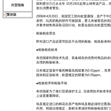
国和爱尔兰已从去年 10月24日起禁止销售该产品
外贸指南
发出消费者警告。
繁体版
2006年4月20日，英国贸工部向欧盟通报，原产
表明，玩具奶瓶的部件可能脱落，婴儿有被窒息的危
并要求销售商采取召回行动。欧委会据此在欧盟范围
检验检疫壁垒
即对进口产品设置苛刻且不合理的检验、检疫标准和
●检验检疫标准
有些国家利用技术先进、装备精良的优势对商品的农
合理的检验标准。
日本规定菠菜中毒死蜱最高残留量为0.01ppm 
国未制定该标准，欧盟规定的限量为0.05ppm。
●检验程序和检验手续
有些国家为了推行贸易保护主义, 当借用技术标准等
上设置重重障碍。
埃及规定进口的棉花在原产地和埃及都必须经过熏蒸
作用。韩国法律规定，新鲜水果须经韩检验检疫部门