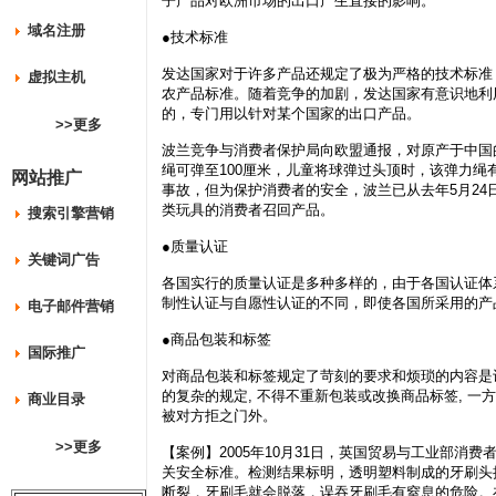
子产品对欧洲市场的出口产生直接的影响。
域名注册
●技术标准
发达国家对于许多产品还规定了极为严格的技术标准
虚拟主机
农产品标准。随着竞争的加剧，发达国家有意识地利
的，专门用以针对某个国家的出口产品。
>>更多
波兰竞争与消费者保护局向欧盟通报，对原产于中国
绳可弹至100厘米，儿童将球弹过头顶时，该弹力
网站推广
事故，但为保护消费者的安全，波兰已从去年5月2
类玩具的消费者召回产品。
搜索引擎营销
●质量认证
关键词广告
各国实行的质量认证是多种多样的，由于各国认证体
制性认证与自愿性认证的不同，即使各国所采用的产
电子邮件营销
●商品包装和标签
国际推广
对商品包装和标签规定了苛刻的要求和烦琐的内容是
的复杂的规定, 不得不重新包装或改换商品标签, 一
商业目录
被对方拒之门外。
>>更多
【案例】2005年10月31日，英国贸易与工业部
关安全标准。检测结果标明，透明塑料制成的牙刷头
断裂，牙刷毛就会脱落，误吞牙刷毛有窒息的危险。