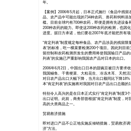
年。
【案例】2006年5月起，日本正式施行《食品中残
品、农产品中可能出现的734种农药、兽药和饲料添
槛。目前全球约有700种农药，即便是拥有先进设
200种农药的能力。即使这200种农药的检测，也
进度。据日方承诺，他们要在2007年底才能把所有
“肯定列表”制度规定每种食品、农产品涉及的残留限量
表”的标准，吃一棵菜要检测200个项目。因此到目前
留控制和农药检测所发生的费用将使我国输日产品的
列表”的实施已严重影响我国农产品对日本的出口。
2006年6月2日，中国出口日本的甜豌豆被日方要求
我国鳗鱼、干青梗菜、大粒花生、冷冻木耳、天然活
对日农产品出口大幅下降，当月出口额同比下降18
本“肯定列表”的实施将对我国对日农产品出口总额的
特别令人高兴的是在日本正式实行“肯定列表”制度3
出口证明。此前，商务部曾根据“肯定列表”制度，
高的大类商品之一。
贸易救济措施
即对进口产品不公正地实施反倾销措施，贸易救济调
济”方法。