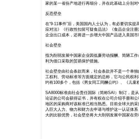
家的某一省份产地进行再细分，并在此基础上分别对
反恐壁垒
在“9·11事件”后，美国国内人士认为，有必要切
应对法》《行政性扣留可疑食品法》《食品企业注册
企业出口成本，还将进一步增大中国产品进入美国市
社会壁垒
指为削弱发展中国家企业因低廉劳动报酬、简陋工作
利为借口采取的贸易保护措施。
社会壁垒由社会条款而来，社会条款并不是一个单独
工权利、劳动标准等方面规定的总称，它与公民权利
约有100多个，包括《男女同工同酬公约》、《儿
SA8000标准由社会责任国际（简称SAI）制订，是
论证的公司会获得证书，并有权在公司介绍手册和公司信
地区的采购商对该标准已相当熟悉。目前全球大的采购
入巨大人力、物力和财力去申请与维护这一认证体系
大的比较优势，社会壁垒将大大削弱发展中国家在劳