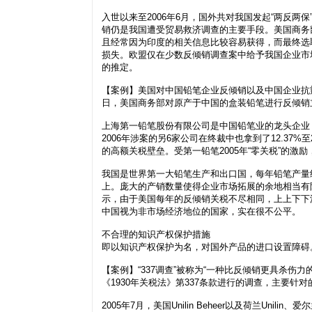
入世以来至2006年6月，国外共对我国发起“两反两
销仍是我国遭受贸易救济调查的主要手段。美国商务
且经常因为印度的相关信息比较容易获得，而最终选
损失。欧盟仅在少数反倾销调查案中给予我国企业市
的推定。
【案例】美国对中国铅笔企业反倾销以及中国企业抗辩，
日，美国商务部对原产于中国的盒装铅笔进行反倾销
上海第一铅笔股份有限公司是中国铅笔业的龙头企业，近
2006年涉案的另6家公司在终裁中也拿到了12.37%至
的高额关税壁垒。受第一铅笔2005年“零关税”的激
我国是世界第一大铅笔生产和出口国，每年铅笔产量约
上。庞大的产销数量使得企业市场拓展的余地相当有
示，由于美国每年的反倾销关税不尽相同，上上下下
中国视为非市场经济地位的国家，实在很不公平。
不合理的知识产权保护措施
即以知识产权保护为名，对国外产品的进口设置障碍
【案例】“337调查”被称为“一种比反倾销更具杀伤力
《1930年关税法》第337条款进行的调查，主要针
2005年7月，美国Unilin Beheer以及荷兰Un