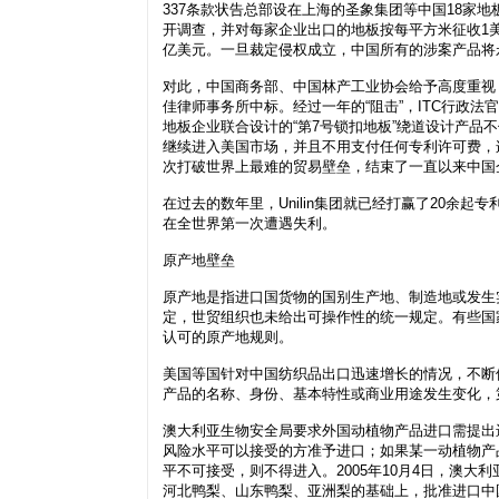
337条款状告总部设在上海的圣象集团等中国18家地
开调查，并对每家企业出口的地板按每平方米征收1美元
亿美元。一旦裁定侵权成立，中国所有的涉案产品将
对此，中国商务部、中国林产工业协会给予高度重视
佳律师事务所中标。经过一年的“阻击”，ITC行政法
地板企业联合设计的“第7号锁扣地板”绕道设计产品
继续进入美国市场，并且不用支付任何专利许可费，
次打破世界上最难的贸易壁垒，结束了一直以来中国
在过去的数年里，Unilin集团就已经打赢了20余起
在全世界第一次遭遇失利。
原产地壁垒
原产地是指进口国货物的国别生产地、制造地或发生
定，世贸组织也未给出可操作性的统一规定。有些国
认可的原产地规则。
美国等国针对中国纺织品出口迅速增长的情况，不断
产品的名称、身份、基本特性或商业用途发生变化，
澳大利亚生物安全局要求外国动植物产品进口需提出
风险水平可以接受的方准予进口；如果某一动植物产
平不可接受，则不得进入。2005年10月4日，澳
河北鸭梨、山东鸭梨、亚洲梨的基础上，批准进口中