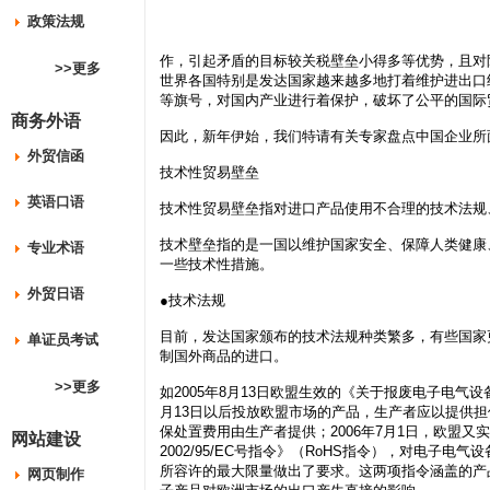
政策法规
作，引起矛盾的目标较关税壁垒小得多等优势，且对
>>更多
世界各国特别是发达国家越来越多地打着维护进出口
等旗号，对国内产业进行着保护，破坏了公平的国际
商务外语
因此，新年伊始，我们特请有关专家盘点中国企业所
外贸信函
技术性贸易壁垒
英语口语
技术性贸易壁垒指对进口产品使用不合理的技术法规
技术壁垒指的是一国以维护国家安全、保障人类健康
专业术语
一些技术性措施。
外贸日语
●技术法规
目前，发达国家颁布的技术法规种类繁多，有些国家
单证员考试
制国外商品的进口。
>>更多
如2005年8月13日欧盟生效的《关于报废电子电气设备的
月13日以后投放欧盟市场的产品，生产者应以提供
保处置费用由生产者提供；2006年7月1日，欧盟
网站建设
2002/95/EC号指令》（RoHS指令），对电子
所容许的最大限量做出了要求。这两项指令涵盖的产
网页制作