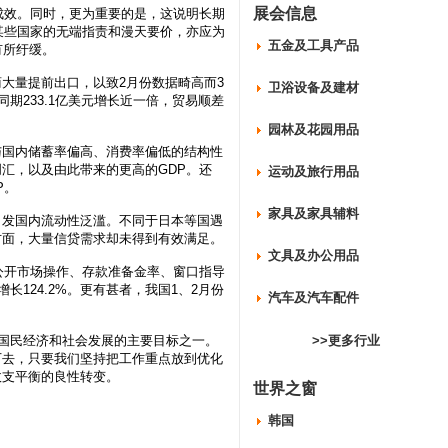
展会信息
效。同时，更为重要的是，这说明长期
某些国家的无端指责和漫天要价，亦应为
五金及工具产品
有所纡缓。
量提前出口，以致2月份数据畸高而3
卫浴设备及建材
期233.1亿美元增长近一倍，贸易顺差
园林及花园用品
国内储蓄率偏高、消费率偏低的结构性
汇，以及由此带来的更高的GDP。还
运动及旅行用品
P。
家具及家具辅料
发国内流动性泛滥。不同于日本等国遇
方面，大量信贷需求却未得到有效满足。
文具及办公用品
公开市场操作、存款准备金率、窗口指导
124.2%。更有甚者，我国1、2月份
汽车及汽车配件
国民经济和社会发展的主要目标之一。
>>更多行业
下去，只要我们坚持把工作重点放到优化
收支平衡的良性转变。
世界之窗
韩国