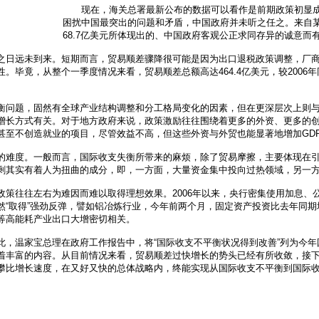
现在，海关总署最新公布的数据可以看作是前期政策初显成
困扰中国最突出的问题和矛盾，中国政府并未听之任之。来自
68.7亿美元所体现出的、中国政府客观公正求同存异的诚意而
远未到来。短期而言，贸易顺差骤降很可能是因为出口退税政策调整，厂商大
毕竟，从整个一季度情况来看，贸易顺差总额高达464.4亿美元，较2006年同
问题，固然有全球产业结构调整和分工格局变化的因素，但在更深层次上则与
增长方式有关。对于地方政府来说，政策激励往往围绕着更多的外资、更多的创
甚至不创造就业的项目，尽管效益不高，但这些外资与外贸也能显著地增加GD
难度。一般而言，国际收支失衡所带来的麻烦，除了贸易摩擦，主要体现在引
剩其实有着人为扭曲的成分，即，一方面，大量资金集中投向过热领域，另一
往往左右为难因而难以取得理想效果。2006年以来，央行密集使用加息、
“取得”强劲反弹，譬如铝冶炼行业，今年前两个月，固定资产投资比去年同期增长
等高能耗产业出口大增密切相关。
温家宝总理在政府工作报告中，将“国际收支不平衡状况得到改善”列为今年
着丰富的内容。从目前情况来看，贸易顺差过快增长的势头已经有所收敛，接
攀比增长速度，在又好又快的总体战略内，终能实现从国际收支不平衡到国际