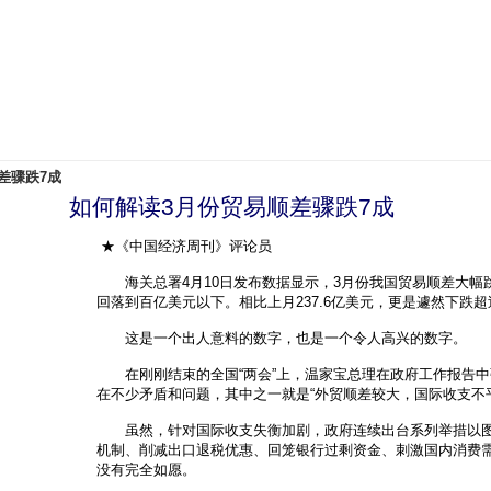
差骤跌7成
如何解读3月份贸易顺差骤跌7成
★《中国经济周刊》评论员
海关总署4月10日发布数据显示，3月份我国贸易顺差大幅跳水
回落到百亿美元以下。相比上月237.6亿美元，更是遽然下跌超
这是一个出人意料的数字，也是一个令人高兴的数字。
在刚刚结束的全国“两会”上，温家宝总理在政府工作报告中
在不少矛盾和问题，其中之一就是“外贸顺差较大，国际收支不
虽然，针对国际收支失衡加剧，政府连续出台系列举措以图
机制、削减出口退税优惠、回笼银行过剩资金、刺激国内消费
没有完全如愿。