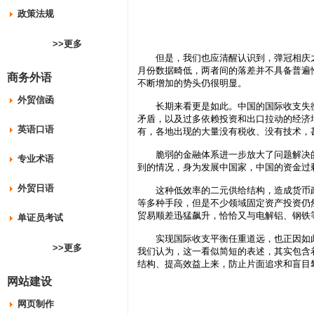
政策法规
>>更多
但是，我们也应清醒认识到，弹冠相庆之日
月份数据畸低，两者间的落差并不具备普遍性。
商务外语
不断增加的势头仍很明显。
外贸信函
长期来看更是如此。中国的国际收支失衡
矛盾，以及过多依赖投资和出口拉动的经济
英语口语
有，各地出现的大量没有税收、没有技术，
脆弱的金融体系进一步放大了问题解决的
专业术语
到的情况，身为发展中国家，中国的资金过
外贸日语
这种低效率的二元供给结构，造成货币政策
等多种手段，但是不少领域固定资产投资仍然
贸易顺差迅猛飙升，恰恰又与电解铝、钢铁
单证员考试
实现国际收支平衡任重道远，也正因如此，
>>更多
我们认为，这一看似简短的表述，其实包含
结构、提高效益上来，防止片面追求和盲目
网站建设
网页制作