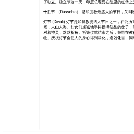
了独立。独立节这一天，印度总理要在德里的红堡上
十胜节 （Dussehra） 是印度教最盛大的节日，又
灯节 (Diwali) 灯节是印度教徒四大节日之一，在
闹，人山人海。妇女们虔诚地手捧摆满祭品的盘子，
对着神灵，默默祈祷。祈祷仪式结束之后，祭司在教
物。庆祝灯节会使人的身心得到净化，逢凶化吉，同