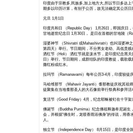
印度由于宗教多,民族多,加上地方大,所以节日多达
期多以印历计算，有别于公历，故无法确定其公历日
元旦 1月1日
印度共和日 （Republic Day） 1月26日，
甘地逝世纪念日 1月30日， 是日在首都的甘地陵（Ra
湿婆神节 （Shivratri 或Mahashivratri
第四天）举行。节日期间，不分男女老幼、高低贵贱
洒红节（Holi） 洒红节就是泼水节，是印度纪念黑
日）举行。节日期间，成群结队的印度教徒，载歌载
撒红粉或红水。
拉玛节 （Ramanavami）每年公历3-4月，印度较
马哈维那节 （Mahavir Jayanti）耆那教徒庆
徒聚集在当地耆那圣人的大石像前举行祭典和参拜活
复活节（Good Friday）4月，纪念耶稣被钉在十
佛诞节 （Buddha Purnima）纪念佛祖释迦牟
会，并根据“佛生时，龙喷香雨浴佛身”的传说，用
人。
独立节 （Independence Day） 8月15日，