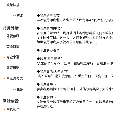
政策法规
◆印度的丰收节
>>更多
丰收节是印度北方农业产区人民每年4月间举行的传
商务外语
◆印度的“胡里节”
在印度伯尔萨纳，周身被洒上各种颜料的人们欢笑着庆祝
外贸信函
度全国性节日。这一天，人们友好地互相往对方的脸
胡里节是印度人庆祝春天开始的传统节日。
英语口语
◆印度的沙漠节
专业术语
◆印度“奥里萨节”
“奥里萨节”3月27日至31日在新德里举行，旨在展
外贸日语
◆印度教“黑天圣诞节”
“黑天圣诞节”是印度教的一个重要节日，信徒在这一
单证员考试
◆印度驯牛节
参赛者必须抓住牛跑上50米，才能获得奖金；如果
>>更多
◆印度女神节
网站建设
女神节是全印度最重要的宗教节日之一。在印度教神话
狮或虎行走。
网页制作