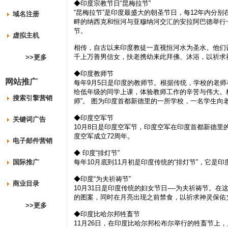
◆印度宗教节日“昆梅拉节”
“昆梅拉节”是印度最盛大的朝圣节日，每12年内分别
域名注册
畔的纳西克和恒河与亚穆纳河交汇的安拉阿巴德举行一
节。
虚拟主机
相传，自古以来印度教徒一直视恒河水为圣水。他们
千上万善男信女，扶老携幼来此拜佛、沐浴，以祈求
>>更多
◆印度教师节
网站推广
每年9月5日是印度的教师节。根据传统，学校的老
给低年级的同学上课，体验教师工作的辛苦与伟大。校
搜索引擎营销
师”。 图为印度首都新德里的一所学校，一名学生向老
◆印度空军节
关键词广告
10月8日是印度空军节，印度空军在印度首都新德
度空军成立72周年。
电子邮件营销
◆ 印度“排灯节”
国际推广
每年10月底到11月初是印度传统的“排灯节”，它是
◆印度“为夫祈祷节”
商业目录
10月31日是印度传统的妇女节日----为夫祈祷节
的图案，同时在月亮出现之前禁食，以祈求神灵保佑
>>更多
◆印度比哈尔邦牲畜节
11月26日，在印度比哈尔邦松布尔举行的牲畜节上