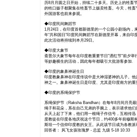
历8月月圆之日开始，持续二十多天。历史上的牲畜
的牲口贩子都聚集在牲畜节上贩卖牲畜。今天，牲畜
外国游客也前来参观。
◆印度民间舞蹈节
1月24日，在印度首都新德里的一个公园小剧场内，
年“共和国日”印度民间舞蹈节在新德里开幕，来自
此次活动将持续到本月29日。
◆印度大象节
斋普尔大象节每年在印度教重要节日"洒红节"前夕举行
等妙趣横生的活动，因此每年都吸引大批游客参加.
◆印度的象鼻神诞生日
印度教象鼻神在印度传说中是大神湿婆神的儿子。他
神之一。象鼻神诞生日是印度、尤其是印度南方的重
◆印度的系绳保护节
系绳保护节（Raksha Bandhan）在每年8月
绳子和花朵，系在自己兄弟的手腕上，表示请求他们
从天上起了下来，他们用一根绳子作信号，互相传迅
度教徒在印度各地庆祝这个节日，约400多年前穆
斯坦一个信仰印度教的女王。从此该节日成为各教派
回答者： 风飞女孩玫瑰梦 - 总监 九级 5-18 10:33