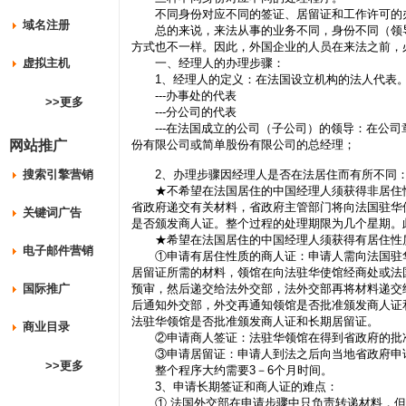
不同身份对应不同的签证、居留证和工作许可的
域名注册
总的来说，来法从事的业务不同，身份不同（领导
方式也不一样。因此，外国企业的人员在来法之前，
虚拟主机
一、经理人的办理步骤：
1、经理人的定义：在法国设立机构的法人代表
---办事处的代表
>>更多
---分公司的代表
---在法国成立的公司（子公司）的领导：在公司
网站推广
份有限公司或简单股份有限公司的总经理；
搜索引擎营销
2、办理步骤因经理人是否在法居住而有所不同
★不希望在法国居住的中国经理人须获得非居住性
省政府递交有关材料，省政府主管部门将向法国驻华
关键词广告
是否颁发商人证。整个过程的处理期限为几个星期。
★希望在法国居住的中国经理人须获得有居住性质
电子邮件营销
①申请有居住性质的商人证：申请人需向法国驻华
居留证所需的材料，领馆在向法驻华使馆经商处或法国
国际推广
预审，然后递交给法外交部，法外交部再将材料递交
后通知外交部，外交再通知领馆是否批准颁发商人证
法驻华领馆是否批准颁发商人证和长期居留证。
商业目录
②申请商人签证：法驻华领馆在得到省政府的批准
③申请居留证：申请人到法之后向当地省政府申
>>更多
整个程序大约需要3－6个月时间。
3、申请长期签证和商人证的难点：
① 法国外交部在申请步骤中只负责转递材料，但