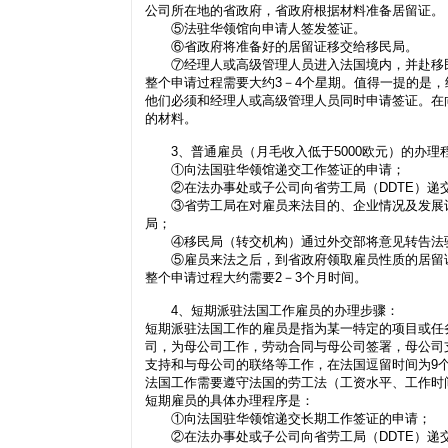
公司所在地的省政府，省政府根据材料准备居留证
⑤法驻华领馆向申请人签发签证。
⑥省政府将准备好的居留证移交给移民局。
⑦经理人或高级管理人员进入法国境内，并赴移民
整个申请过程需要大约3－4个星期。值得一提的是
他们必须和经理人或高级管理人员同时申请签证。在
的材料。
3、普通雇员（月毛收入低于5000欧元）的办理
①向法国驻华领馆递交工作签证的申请；
②在法办事处或子公司向省劳工局（DDTE）递
③省劳工局在对雇员来法目的、企业情况及发展计
局；
④移民局（转交机构）通过外交部将意见转告法驻
⑤雇员来法之后，到省政府领取雇员性质的居留
整个申请过程大约需要2－3个月时间。
4、短期派驻法国工作雇员的办理步骤：
短期派驻法国工作的雇员是指为某一特定的项目或任
司，为母公司工作，劳动合同与母公司签署，母公司
支持和与母公司的联络等工作，在法国逗留时间为9
法国工作需要遵守法国的劳工法（工资水平、工作时
短期雇员的具体办理程序是：
①向法国驻华领馆递交长期工作签证的申请；
②在法办事处或子公司向省劳工局（DDTE）递