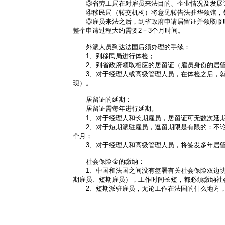
③省劳工局在对雇员来法目的、企业情况及发展计
④移民局（转交机构）将意见转告法驻华领馆，领
⑤雇员来法之后，到省政府申请居留证并领取临
整个申请过程大约需要2－3个月时间。
外派人员到达法国后须办理的手续：
1、到移民局进行体检；
2、到省政府领取相应的居留证（雇员身份的居留
3、对于经理人或高级管理人员，在体检之后，就
现）。
居留证的延期：
居留证需每年进行延期。
1、对于经理人和长期雇员，居留证可无数次延期
2、对于短期派驻雇员，逗留期限是有限的：不论何
个月；
3、对于经理人和高级管理人员，将签发多年居留证
社会保险金的缴纳：
1、中国和法国之间没有签署有关社会保险双边协
期雇员、短期雇员），工作时间长短，都必须缴纳社
2、短期派驻雇员，无论工作在法国的什么地方，