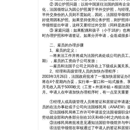
② 因公护照问题：以前中国派往法国的国有企业
化，法国领馆认为因公护照属于半外交护照，与经理
半外交身份的人员则不需如此，因此，法国驻华领馆
好使用因私护照。如果坚持使用公务护照，则护照持
华领馆提出申请，这样又要经过外交部（同样是政府
③ 家庭问题：如果配偶和孩子（小于18岁）也将
时办理护照和申请签证。如果分开申请，会造成很多
二、雇员的办理步骤
1、雇员的定义：
---将来法工作并将成为法国代表处或公司的员工
期），雇员的工资由子公司发放；
---雇员和法国子公司之间存在上下级或从属关系
2、经理和高级管理人员的加快办理程序：
2003年3月26日，法国政府批准了一项加快居留
将在4个星期内办妥，实行单一窗口和一站式服务。
月毛收入高于5000欧元（工资＋外派补贴＋根据法
月。申请人在申请加快办理程序时，有一点至关重要
①经理人或高级管理人员将签证和居留证申请递交
员的在法办事处或子公司向法国移民局（ANAEM）
②法国移民局将工作许可申请送交法国省级职业培训
劳动就业部和内务部分别在10天和48小时之内给出
③法移民局将批准意见通知法国驻华领馆并与申
④法驻华领馆在审核通过了申请人的签证和居留证