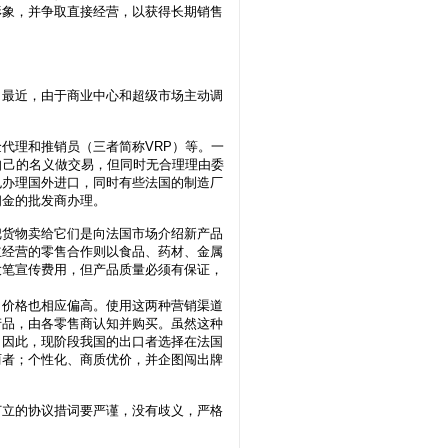
形象，并争取直接经营，以获得长期销售
最近，由于商业中心和超级市场主动调
理和推销员（三者简称VRP）等。一
自己的名义做交易，但同时无合理理由委
也办理国外进口，同时有些法国的制造厂
佣金的批发商办理。
货物卖给它们是向法国市场介绍新产品
立经营的零售合作则以食品、药材、金属
大笔宣传费用，但产品质量必须有保证，
，价格也相应偏高。使用这两种营销渠道
产品，由各零售商认知并购买。虽然这种
。因此，现阶段我国的出口者选择在法国
两者；个性化、商质优价，并企图闯出牌
立的协议措词要严谨，没有歧义，严格