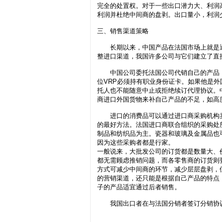
完全的处置权。对于一些出口潜力大、利润
利润并杜绝中间商的盘剥。出口量小，利润
三、销售渠道策略
长期以来，中国产品在法国市场上就是通
整进口渠道，我国许多公司与它们建立了直
中国公司委托法国公司代销自己的产品，可
位VRP必须持有职业身份证卡。如果他是
托人也不能随意中止或拒绝续订代理协议。
商进口外国货物来补自己产品的不足，如高
进口的消费品可以通过进口商采购机构卖
的最好方法。法国进口商联合组织的采购处
制品和纺织品为主。瓷器和玻璃及金属品也
因为这些采购者都是行家。
一般说来，大批发公司的订货都是数量大、
都无需顾虑推销问题，而各零售商的订货则
方式可减少中间商的环节，减少层层盘剥，
的营销渠道，还只能是根据自己产品的特点
子的产品适宜通过后者销售。
我国出口者在与法国分销者签订分销协议