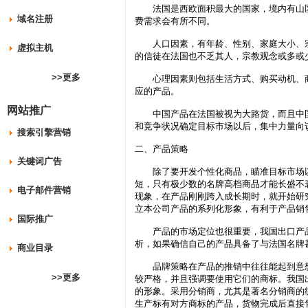
法国是西欧面积最大的国家，境内有山区
域名注册
费需求会有所不同。
人口因素，有年龄、性别、家庭大小、宗教
虚拟主机
的信徒在法国也不乏其人，宗教观念或多或
>>更多
心理因素则包括生活方式、购买动机、商
应的产品。
网站推广
中国产品在法国被视为大路货，而且中国
和竞争状况确定目标市场以后，集中力量向
搜索引擎营销
二、产品策略
关键词广告
除了要开发个性化商品，瞄准目标市场以
短，只有极少数的名牌高档商品才能长盛不
电子邮件营销
现象，在产品刚刚跨入成长期时，就开始研
立本公司产品的系列化形象，有利于产品销
国际推广
产品的市场定位也很重要，我国出口产品
析，如果确信自己的产品具备了与法国名牌
商业目录
品牌策略在产品的推销中往往能起到意想不
>>更多
较严格，并且强调要使用它们的商标。我国
的形象。采用分销商，尤其是著名分销商的
生产标有对方商标的产品，货物完成后直接