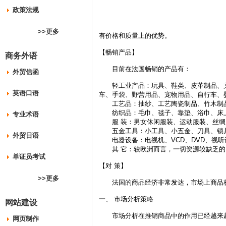
政策法规
>>更多
有价格和质量上的优势。
【畅销产品】
商务外语
目前在法国畅销的产品有：
外贸信函
轻工业产品：玩具、鞋类、皮革制品、文
英语口语
车、手袋、野营用品、宠物用品、自行车、
工艺品：抽纱、工艺陶瓷制品、竹木制品
纺织品：毛巾、毯子、靠垫、浴巾、床上
专业术语
服 装：男女休闲服装、运动服装、丝绸
五金工具：小工具、小五金、刀具、锁具
外贸日语
电器设备：电视机、VCD、DVD、视听
其 它：较欧洲而言，一切资源较缺乏的
单证员考试
【对 策】
>>更多
法国的商品经济非常发达，市场上商品极
一、 市场分析策略
网站建设
市场分析在推销商品中的作用已经越来越
网页制作