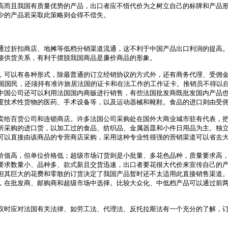
高而且我国有质量优势的产品，出口者应不惜代价为之树立自己的标牌和产品
少的产品若采取此策略则会得不偿失。
过折扣商店、地摊等低档分销渠道流通，这不利于中国产品出口利润的提高。
接供货关系，有利于摆脱我国商品是廉价商品的形象。
以有各种形式，除最普通的订立经销协议的方式外，还有商务代理、受佣金代
外国国民，还须持有准许旅居法国的证卡和在法工作的工作证卡。推销员不得以
中国公司还可以利用法国国内商贩进行销售，有些法国批发商既批发国内产品
度技术性货物的医药、手术设备等，以及运动器械和靴鞋。食品的进口则由受
给百货公司和连锁商店。许多法国公司采购处在国外大商业城市驻有代表，把
所采购的进口货，以加工过的食品、纺织品、金属器皿和小件日用品为主。独
可以直接由该商品的专营商店采购，采用这种专业性很强的营销渠道可以省去
价值高，但单位价格低；超级市场订货则是小批量、多花色品种，质量要求高
要求数量小、品种多、款式新且交货迅速，出口者要花很大代价来宣传自己的
但其巨大的花费和零散的订货决定了我国产品暂时还不太适用此直接销售渠道
，在批发商、邮购商和超级市场中选择。比较大众化、中低档产品可以通过前
时应对法国有关法律、如劳工法、代理法、反托拉斯法有一个充分的了解，订