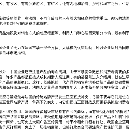
、有牧区、有海滨旅游区、有矿区，还有内地和沿海、乡村和城市之分。生活
等的差异，在法国，不同年龄段的人有着大相径庭的需求重点。90%的法国
少地要对他们的消费造成影响。
品知识及对销售方式的感应程度等。利用人口和心理因素细分市场，最有利于
企业又无力在法国市场开展全方位、大规模的促销活动，所以企业应对法国市
该目标市场推销。
外，中国企业还应注意产品的寿命周期。由于市场竞争激烈和消费者需要的多
衰，许多产品都是直接从成长期滑入衰退期，有的甚至刚进入介绍期，就会过
究产品的更新换代。这样，既能以前一代产品的销售利润补偿新产品的促销费
售和保持市场份额。法国人尤其是法国的青年人，追求新奇的倾向很突出，新
应尽量避免与法国的传统名牌产品发生正面直接冲突，尽量不要与它们定位在
甚至世界名牌产品一争高下的实力，向它们提出正面挑战反而更容易抓住消费
到的作用。法国的许多超级市场都有自己的商标，而有些商标则是"信得过产
出口产品可采取灵活策略，接受使用超级市场商标的要求，仅在产品上注明"中
统一商标，也可免去大额广告宣传费用，对于小额出口很有好处。我国企业还可
售予原订货商，免去了一切推销麻烦。但签订此类合同要注意产权保护问题，要求