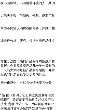
在不同区域、不同地理环境的人，其消
人信天主数，但新教、佛教、伊斯兰教
掌握不同情况消费者的需要，并推出相
场进行分析、研究、根据自身产品仲点
样化，法国市场的产品寿命周期越来越
早夭折。企业应改变产品几十年一贯制的
用，又能大大缩短新产品的介绍期，并树
产品总能比老面孔受到更多的注意。
同一市场中。当然具体情况要具体分
者。
品"的代名词，它们的进货质量标准比
国制造"，关键是要首先树立起优质产品
接受"定牌"生产任务，为法国的大企业
法国订货方必须对?"定牌"商标具有