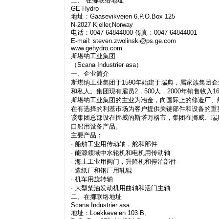
二、 在挪联络地址
GE Hydro
地址：Gaasevikveien 6,P.O.Box 125
N-2027 Kjeller,Norway
电话：0047 64844000 传真：0047 64844001
E-mail:
steven.zwolinski@ps.ge.com
www.gehydro.com
斯堪纳工业集团
（Scana Industrier asa）
一、企业简介
斯堪纳工业集团于1590年始建于瑞典，属家族集团
和私人。集团现有雇员2，500人，2000年销售收入16
斯堪纳工业集团的主业为冶金，向国际上的修造厂、
在有选择的利基市场为客户提供关键部件和设备的重要
该集团总部设在挪威的斯塔万格市，集团在挪威、瑞
口船用设备产品。
主要产品：
· 船舶工业用传动轴，舵和部件
· 能源领域中水轮机和电机用传动轴
· 海上工业用阀门，升降机和停泊部件
· 造纸厂和钢厂用轧辊
· 机车用旋转轴
· 大型柴油发动机用曲轴和活门主轴
二、在挪联络地址
Scana Industrier asa
地址：Loekkeveien 103 B,