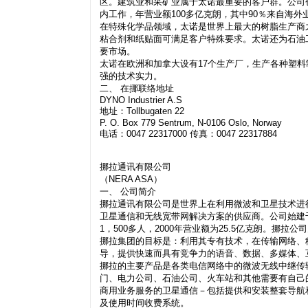
区。建筑业和采矿业属于太诺最重要的客户群。公司创建
内工作，年营业额100多亿克朗，其中90％来自海外
在特殊化学品领域，太诺是世界上最大的树脂生产商
粘合剂和纸贴面可满足客户特殊要求。太诺还为石油
要市场。
太诺在欧洲和加拿大设有17个生产厂，生产各种塑
强的技术实力。
二、 在挪联络地址
DYNO Industrier A.S
地址：Tollbugaten 22
P. O. Box 779 Sentrum, N-0106 Oslo, Norway
电话：0047 22317000 传真：0047 22317884
挪拉通讯有限公司
（NERA ASA）
一、 公司简介
挪拉通讯有限公司是世界上在利用微波和卫星技术进
卫星通信和无线宽带网解决方案的供应商。公司始建于
1，500多人，2000年营业额为25.5亿克朗。挪拉
挪拉集团的目标是：利用其专有技术，在传输网络、
导，提供快速而具有竞争力的语音、数据、多媒体、
挪拉的主要产品是各类电信网络中的微波无线中继传
门、电力公司、石油公司、火车站和其他需要有自己
商用业务服务的卫星通信－包括提供和安装整套导航
及使用时间收费系统。