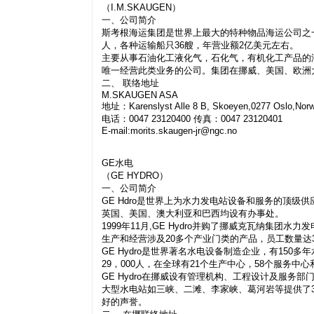
（I.M.SKAUGEN）
一、公司简介
斯考根海运集团是世界上最大的特种物品海运公司之一。
人，各种运输船只36艘，年营业额2亿美元左右。
主要从事石油化工液化气，石化气，有机化工产品的
唯一经营此类业务的公司。集团在挪威、美国、欧洲
二、 联络地址
M.SKAUGEN ASA
地址：Karenslyst Alle 8 B, Skoeyen,0277 Oslo,Nor
电话：0047 23120400 传真：0047 23120401
E-mail:
morits.skaugen-jr@ngc.no
GE水电
（GE HYDRO）
一、公司简介
GE Hdro是世界上为水力发电站设备和服务的顶
英国、美国、澳大利亚和巴西均设有办事处。
1999年11月,GE Hydro并购了挪威克瓦纳集团
生产和经营涉及20多个产业门类的产品，员工数量达34
GE Hydro是世界著名水电设备制造企业，有150多
29，000人，在全球有21个生产中心，58个服务中心
GE Hydro在挪威设有管理机构、工程设计及服
大型水电站如三峡、二滩、李家峡、葛河岩等提供了
好的声誉。