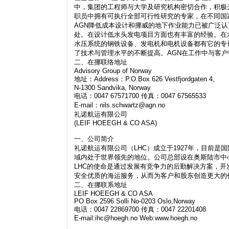
中，集团的工程师与大学及研究机构密切合作，积极
职员中拥有可执行全部可行性研究的专家，在不同国
AGN降低成本设计和挪威的地下作业能力已被广泛
处。在设计低水头发电项目方面也有丰富的经验。在
水压系统的钢铁设备、发电机和电机设备都有它的专
了技术与管理水平的不断提高。AGN在工作中与客
二、在挪联络地址
Advisory Group of Norway
地址：Address：P.O.Box 626 Vestfjordgaten 4,
N-1300 Sandvika, Norway
电话：0047 67571700 传真：0047 67565533
E-mail：
nils.schwartz@agn.no
礼诺航运有限公司
(LEIF HOEEGH & CO ASA)
一、公司简介
礼诺航运有限公司（LHC）成立于1927年，目前
域内处于世界领先的地位。公司总部设在奥斯陆市中
LHC的使命是通过发展有竞争力的后勤解决方案，
安全优质的海运服务，从而为客户和股东创造更大的
二、在挪联系地址
LEIF HOEEGH & CO ASA
PO Box 2596 Solli No-0203 Oslo,Norway
电话：0047 22869700 传真：0047 22201408
E-mail:
ihc@hoegh.no
Web:www.hoegh.no