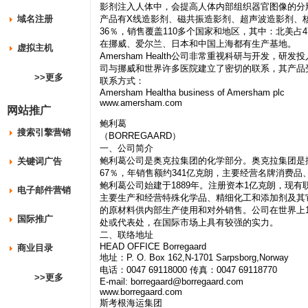
影剂注入人体中，会提高人体内部组织器官图像的分
域名注册
产品有X线造影剂、磁共振造影剂、超声波造影剂、
36％，销售覆盖110多个国家和地区，其中：北美占
在挪威、爱尔兰、日本和中国上海都有生产基地。
虚拟主机
Amersham Health公司非常重视科研与开发
司与挪威和世界许多医院建立了密切的联系，其产品
>>更多
联系方式：
Amersham Healtha business of Amersham plc
www.amersham.com
网站推广
鲍利葛
搜索引擎营销
（BORREGAARD）
一、公司简介
鲍利葛公司是奥克拉集团的化学部分。奥克拉集团是挪
关键词广告
67％，年销售额约341亿克朗，主要经营名牌消费
鲍利葛公司始建于1889年。注册资本1亿克朗，现有职
电子邮件营销
主要生产和经营特殊化学品、精细化工和添加剂及其
的原材料供内部生产使用和对外销售。公司在世界上1
国际推广
处或代表处，在国际市场上具有较强的实力。
二、联络地址
HEAD OFFICE Borregaard
商业目录
地址：P. O. Box 162,N-1701 Sarpsborg,Norway
电话：0047 69118000 传真：0047 69118770
>>更多
E-mail:
borregaard@borregaard.com
www.borregaard.com
斯考根海运集团