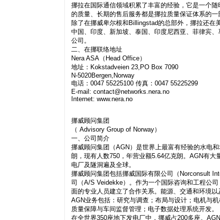
挪拉在国际通信领域积累了丰富的经验，它是一个随
的质量、长期的售后服务都是挪拉质量保证体系的一
除了在挪威卑尔根和Billingstad的总部外，挪
中国、印度、新加坡、泰国、印度尼西亚、菲律宾、
公司。
二、在挪联络地址
Nera ASA（Head Office）
地址：Kokstadveien 23,PO Box 7090
N-5020Bergen,Norway
电话：0047 55225100 传真：0047 55225299
E-mail:
contact@networks.nera.no
Internet: www.nera.no
挪威顾问集团
（ Advisory Group of Norway）
一、公司简介
挪威顾问集团（AGN）是世界上最富有经验的水电和地
朗，现有人数750，年营业额5.64亿克朗。AGN
电厂及隧洞遍及全球。
挪威顾问集团包括挪威国际有限公司（Norconsult Inte
司（A/S Veidekke）。作为一个国际咨询和工程
面的专业人员建立了合作关系。能源、交通和环境以
AGN业务包括：研究与调查；布局与设计；电机与
质量保障与车间监督管理；电子数据处理系统开发。
在全世界350座地下发电厂中，挪威占200多座。