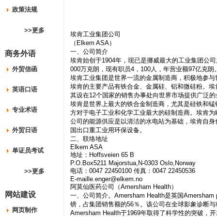
政策法规
>>更多
埃肯工业集团公司
（Elkem ASA）
一、公司简介
商务外语
埃肯始创于1904年，现已是挪威最大的工业集团公
外贸信函
000万克朗，现有职员4，100人，年营业额97亿克朗
埃肯工业集团是世界一流的金属制造商，积极地参与
埃肯的主要产品有铁合金、金属硅、铝和微硅粉。埃
英语口语
其设在12个国家的销售办事处向世界市场提供广泛的
埃肯是世界上最大的铁合金制造商，尤其是硅铁和锰
专业术语
方对于电子工业和化学工业最大的硅制造商。埃肯为
公司的能源供应是以清洁的水电站为基础，埃肯自身
外贸日语
国出口重工业用环保设备。
二、联络地址
Elkem ASA
单证员考试
地址：Hoffsveien 65 B
P.O.Box5211 Majorstua,N-0303 Oslo,Norway
电话：0047 22450100 传真：0047 22450536
>>更多
E-maille.enger@elkem.no
阿莫仙医药公司（Amersham Health）
网站建设
一、公司简介。Amersham Health是英国Amersh
镑，占集团销售额的56％。该公司在全球影象诊断
网页制作
Amersham Health于1969年取得了科学性