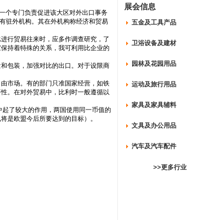
展会信息
一个专门负责促进该大区对外出口事务
设有驻外机构。其在外机构称经济和贸易
五金及工具产品
比进行贸易往来时，应多作调查研究，了
卫浴设备及建材
家保持着特殊的关系，我可利用比企业的
园林及花园用品
和包装，加强对比的出口。对于设限商
由市场。有的部门只准国家经营，如铁
运动及旅行用品
平性。在对外贸易中，比利时一般遵循以
家具及家具辅料
中起了较大的作用，两国使用同一币值的
也将是欧盟今后所要达到的目标）。
文具及办公用品
汽车及汽车配件
>>更多行业