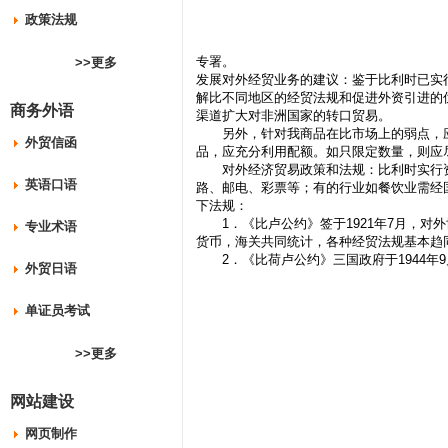
政策法规
专署。
>>更多
发展对外经贸业务的建议：鉴于比利时已实
解比不同地区的经贸法规和促进外资引进的
商务外语
渠道扩大对非洲国家的转口贸易。
另外，针对我商品在比市场上的弱点，应
外贸信函
品，应充分利用配额。如只限定数量，则应
对外经济贸易政策和法规：比利时实行资
英语口语
路、邮电、彩票等；有的行业如餐饮业需经
下法规：
1．《比卢公约》签于1921年7月，对
专业术语
货币，海关共同统计，各种经贸法规基本趋
2．《比荷卢公约》三国政府于1944年
外贸日语
单证员考试
>>更多
网站建设
网页制作