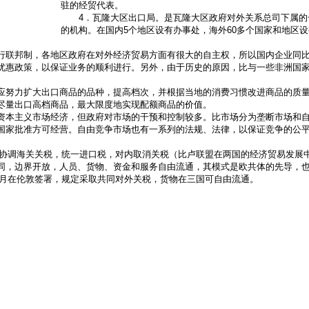
驻的经贸代表。
4．瓦隆大区出口局。是瓦隆大区政府对外关系总司下属的
的机构。在国内5个地区设有办事处，海外60多个国家和地区
行联邦制，各地区政府在对外经济贸易方面有很大的自主权，所以国内企业同
优惠政策，以保证业务的顺利进行。另外，由于历史的原因，比与一些非洲国
努力扩大出口商品的品种，提高档次，并根据当地的消费习惯改进商品的质量
尽量出口高档商品，最大限度地实现配额商品的价值。
本主义市场经济，但政府对市场的干预和控制较多。比市场分为垄断市场和自
国家批准方可经营。自由竞争市场也有一系列的法规、法律，以保证竞争的公
外协调海关关税，统一进口税，对内取消关税（比卢联盟在两国的经济贸易发展
同，边界开放，人员、货物、资金和服务自由流通，其模式是欧共体的先导，
9月在伦敦签署，规定采取共同对外关税，货物在三国可自由流通。