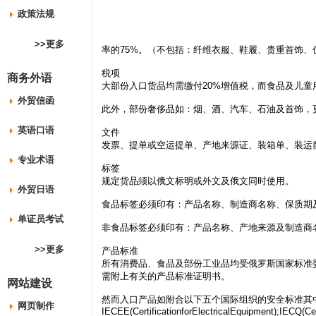
政策法规
>>更多
率的75%。（不包括：纤维衣服、鞋履、贵重首饰
税项
商务外语
大部份入口货品均需缴付20%增值税，而食品及儿童
外贸信函
此外，部份奢侈品如：烟、酒、汽车、石油及首饰，更
英语口语
文件
发票、提单或空运提单、产地来源证、装箱单、装运
专业术语
标签
规定货品须以俄文标明或外文及俄文同时使用。
外贸日语
食品标签必须印有：产品名称、制造商名称、保质期
单证员考试
非食品标签必须印有：产品名称、产地来源及制造商
>>更多
产品标准
所有消费品、食品及部份工业品均受俄罗斯国家标准
需附上有关的产品标准证明书。
网站建设
然而入口产品如附合以下五个国际组织的安全标准其
网页制作
IECEE(CertificationforElectricalEquipment);IECQ(Cer