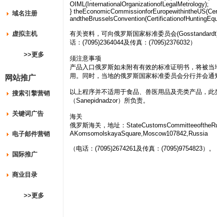
OIML(InternationalOrganizationofLegalMetrology);
} theEconomicCommissionforEuropewithintheUS(Cert
域名注册
andtheBrusselsConvention(CertificationofHuntingEq
虚拟主机
有关资料，可向俄罗斯国家标准委员会(Gosstandardt)查询，地
话：(7095)2364044及传真：(7095)2376032）
>>更多
须注意事项
产品入口俄罗斯如未附有有效的标准证明书，将被当
用。同时，当地的俄罗斯国家标准委员会分行并会通
网站推广
以上程序并不适用于食品、兽医用品及壳类产品，此
搜索引擎营销
（Sanepidnadzor）所负责。
关键词广告
海关
俄罗斯海关，地址：StateCustomsCommitteeoftheRussi
AKomsomolskayaSquare,Moscow107842,Russia
电子邮件营销
（电话：(7095)2674261及传真：(7095)9754823）。
国际推广
商业目录
>>更多