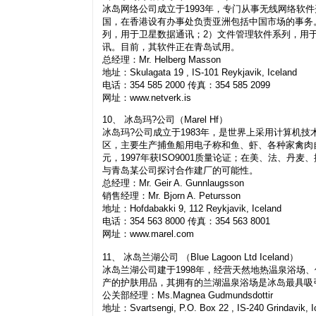
冰岛网络公司成立于1993年，专门从事无线网络软件
国，在香港设有办事处负责亚洲包括中国市场的事务
列，用于卫星数据通讯；2）文件管理软件系列，用
讯。目前，其软件正在青岛试用。
总经理：Mr. Helberg Masson
地址：Skulagata 19 , IS-101 Reykjavik, Iceland
电话：354 585 2000 传真：354 585 2099
网址：www.netverk.is
10、 冰岛玛?公司（Marel Hf）
冰岛玛?公司成立于1983年，是世界上采用计算机
区，主要生产捕鱼船用电子称和鱼、虾、各种家禽肉自
元，1997年获ISO9001质量论证；在美、法、
与青岛某公司探讨合作建厂的可能性。
总经理：Mr. Geir A. Gunnlaugsson
销售经理：Mr. Bjorn A. Petursson
地址：Hofdabakki 9, 112 Reykjavik, Iceland
电话：354 563 8000 传真：354 563 8001
网址：www.marel.com
11、 冰岛兰湖公司 （Blue Lagoon Ltd Iceland）
冰岛兰湖公司建于1998年，经营天然地热温泉浴场
产的护肤用品，其拥有的兰湖温泉浴场是冰岛最具吸
公关部经理：Ms.Magnea Gudmundsdottir
地址：Svartsengi, P.O. Box 22 , IS-240 Grindavik, I