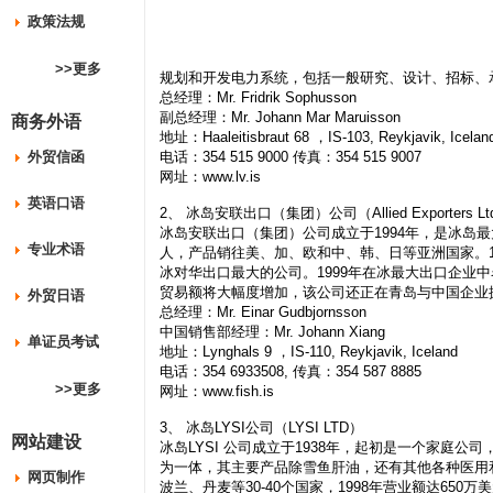
政策法规
>>更多
规划和开发电力系统，包括一般研究、设计、招标、
总经理：Mr. Fridrik Sophusson
副总经理：Mr. Johann Mar Maruisson
商务外语
地址：Haaleitisbraut 68 ，IS-103, Reykjavik, Icelan
外贸信函
电话：354 515 9000 传真：354 515 9007
网址：www.lv.is
英语口语
2、 冰岛安联出口（集团）公司（Allied Exporters Lt
冰岛安联出口（集团）公司成立于1994年，是冰岛
专业术语
人，产品销往美、加、欧和中、韩、日等亚洲国家。19
冰对华出口最大的公司。1999年在冰最大出口企业
贸易额将大幅度增加，该公司还正在青岛与中国企业
外贸日语
总经理：Mr. Einar Gudbjornsson
中国销售部经理：Mr. Johann Xiang
单证员考试
地址：Lynghals 9 ，IS-110, Reykjavik, Iceland
电话：354 6933508, 传真：354 587 8885
>>更多
网址：www.fish.is
3、 冰岛LYSI公司（LYSI LTD）
网站建设
冰岛LYSI 公司成立于1938年，起初是一个家庭
为一体，其主要产品除雪鱼肝油，还有其他各种医用
网页制作
波兰、丹麦等30-40个国家，1998年营业额达650