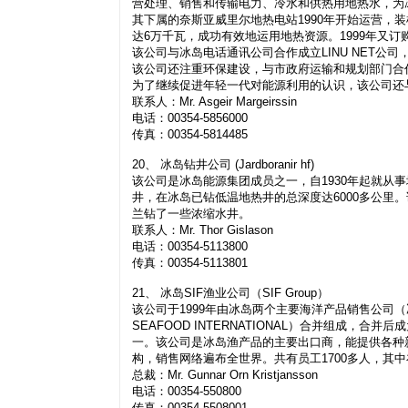
营处理、销售和传输电力、冷水和供热用地热水，为
其下属的奈斯亚威里尔地热电站1990年开始运营，
达6万千瓦，成功有效地运用地热资源。1999年又
该公司与冰岛电话通讯公司合作成立LINU NET公
该公司还注重环保建设，与市政府运输和规划部门合
为了继续促进年轻一代对能源利用的认识，该公司还
联系人：Mr. Asgeir Margeirssin
电话：00354-5856000
传真：00354-5814485
20、 冰岛钻井公司 (Jardboranir hf)
该公司是冰岛能源集团成员之一，自1930年起就从
井，在冰岛已钻低温地热井的总深度达6000多公里
兰钻了一些浓缩水井。
联系人：Mr. Thor Gislason
电话：00354-5113800
传真：00354-5113801
21、 冰岛SIF渔业公司（SIF Group）
该公司于1999年由冰岛两个主要海洋产品销售公司（冰
SEAFOOD INTERNATIONAL）合并组成
一。该公司是冰岛渔产品的主要出口商，能提供各种
构，销售网络遍布全世界。共有员工1700多人，其中在
总裁：Mr. Gunnar Orn Kristjansson
电话：00354-550800
传真：00354-5508001