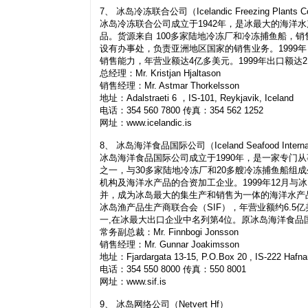
7、 冰岛冷冻联合公司（Icelandic Freezing Plants Co
冰岛冷冻联合公司成立于1942年，是冰最大的海洋
品。货源来自 100多家陆地冷冻厂和冷冻捕鱼船，
设有办事处，负责亚洲地区国家的销售业务。1999年 
销售能力，年营业额达4亿多美元。1999年出口额达
总经理：Mr. Kristjan Hjaltason
销售经理：Mr. Astmar Thorkelsson
地址：Adalstraeti 6 ，IS-101, Reykjavik, Iceland
电话：354 560 7800 传真：354 562 1252
网址：www.icelandic.is
8、 冰岛海洋食品国际公司（Iceland Seafood Internati
冰岛海洋食品国际公司成立于1990年，是一家专门
之一，与30多家陆地冷冻厂和20多艘冷冻捕鱼船组
机构及海洋水产品的合资加工企业。1999年12月与冰岛渔产品生产
并，成为冰岛最大的集生产和销售为一体的海洋水产
冰岛渔产品生产商联合会（SIF），年营业额约6.5亿
一,在冰最大出口企业中名列第4位。原冰岛海洋食
常务副总裁：Mr. Finnbogi Jonsson
销售经理：Mr. Gunnar Joakimsson
地址：Fjardargata 13-15, P.O.Box 20 , IS-222 Hafnarf
电话：354 550 8000 传真：550 8001
网址：www.sif.is
9、 冰岛网络公司（Netvert Hf）