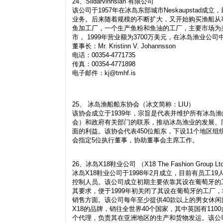
24、Sildarvinnslan 有限公司
该公司于1957年在冰岛东部城市Neskaupsta
业务。后来随着规模的不断扩大，又开始购买渔船从
鱼加工厂，一个生产鱼粉和鱼油的工厂，主要市场为
市， 1999年营业额为3700万美元，在冰岛渔业
董事长：Mr. Kristinn V. Johannsson
电话：00354-4771735
传真：00354-4771898
电子邮件：
kj@tmhf.is
25、 冰岛渔船船东协会（冰文简称：LIU）
该协会成立于1939年，宗旨是代表并维护所有冰岛
会）和政府有关部门的联系，推动冰岛渔业的发展、
面的利益。该协会代表450位船东，下设11个地区
会指定5位执行董事，协助董事会主席工作。
26、冰岛X18鞋业公司 （X18 The Fashion Group Lt
冰岛X18鞋业公司于1998年2月成立，目前有员工
控制人员。该公司成立初期主要依靠其设在葡萄牙的
其要求，便于1999年初关闭了其设在葡萄牙的工厂
销售方面。该公司每年至少提供40款以上的男女休
X18的品牌，销往全世界40个国家，其中英国有11
个代理，负责其在亚洲地区的生产和货物发运。该公