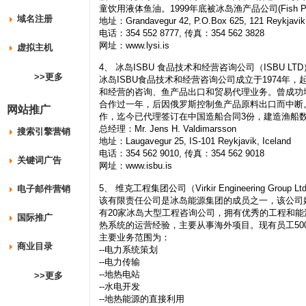
童饮用液体鱼油。1999年底被冰岛渔产品公司(Fish P
域名注册
地址：Grandavegur 42, P.O.Box 625, 121 Reykjavik,
电话：354 552 8777, 传真：354 562 3828
网址：www.lysi.is
虚拟主机
4、 冰岛ISBU 食品技术和经营咨询公司（ISBU LTD
>>更多
冰岛ISBU食品技术和经营咨询公司成立于1974年
和经营的咨询、鱼产品出口和贸易代理业务。曾成功
合作过一年，后因俄罗斯控制鱼产品原料出口而中断
网站推广
作，迄今已代理签订在中国造船合同3份，建造渔船数量
总经理：Mr. Jens H. Valdimarsson
搜索引擎营销
地址：Laugavegur 25, IS-101 Reykjavik, Iceland
电话：354 562 9010, 传真：354 562 9018
关键词广告
网址：www.isbu.is
5、 维克工程集团公司（Virkir Engineering Group Lt
电子邮件营销
该有限责任公司是冰岛能源集团的成员之一，该公司始
有20家冰岛大型工程咨询公司，拥有优秀的工程和
国际推广
热系统的运营经验，主要从事海外项目。现有员工50
主要业务范围为：
商业目录
--电力系统策划
--电力传输
--地热电站
>>更多
--水电开发
--地热能源的直接利用