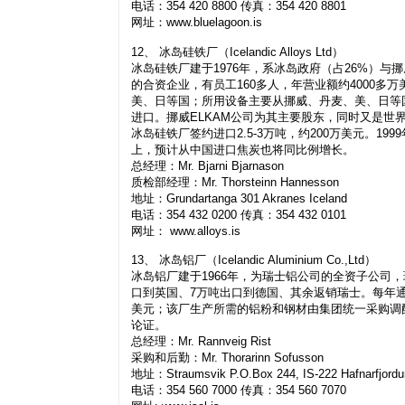
电话：354 420 8800 传真：354 420 8801
网址：www.bluelagoon.is
12、 冰岛硅铁厂（Icelandic Alloys Ltd）
冰岛硅铁厂建于1976年，系冰岛政府（占26%）与挪
的合资企业，有员工160多人，年营业额约4000多
美、日等国；所用设备主要从挪威、丹麦、美、日等
进口。挪威ELKAM公司为其主要股东，同时又是世界
冰岛硅铁厂签约进口2.5-3万吨，约200万美元。1
上，预计从中国进口焦炭也将同比例增长。
总经理：Mr. Bjarni Bjarnason
质检部经理：Mr. Thorsteinn Hannesson
地址：Grundartanga 301 Akranes Iceland
电话：354 432 0200 传真：354 432 0101
网址： www.alloys.is
13、 冰岛铝厂（Icelandic Aluminium Co.,Ltd）
冰岛铝厂建于1966年，为瑞士铝公司的全资子公司，
口到英国、7万吨出口到德国、其余返销瑞士。每年通过
美元；该厂生产所需的铝粉和钢材由集团统一采购调配，其
论证。
总经理：Mr. Rannveig Rist
采购和后勤：Mr. Thorarinn Sofusson
地址：Straumsvik P.O.Box 244, IS-222 Hafnarfjordur
电话：354 560 7000 传真：354 560 7070