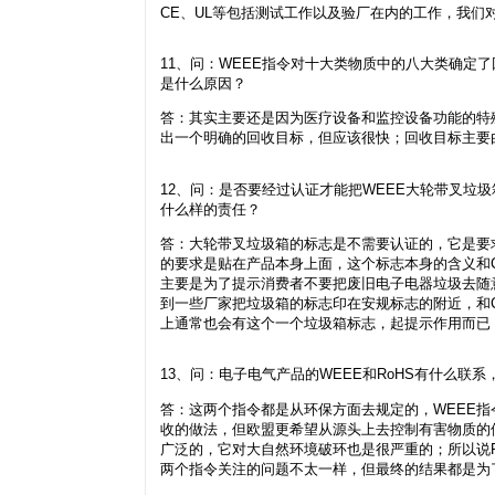
CE、UL等包括测试工作以及验厂在内的工作，我
11、问：WEEE指令对十大类物质中的八大类确定
是什么原因？
答：其实主要还是因为医疗设备和监控设备功能的特
出一个明确的回收目标，但应该很快；回收目标主要
12、问：是否要经过认证才能把WEEE大轮带叉垃
什么样的责任？
答：大轮带叉垃圾箱的标志是不需要认证的，它是要
的要求是贴在产品本身上面，这个标志本身的含义和
主要是为了提示消费者不要把废旧电子电器垃圾去随
到一些厂家把垃圾箱的标志印在安规标志的附近，和
上通常也会有这个一个垃圾箱标志，起提示作用而已
13、问：电子电气产品的WEEE和RoHS有什么联
答：这两个指令都是从环保方面去规定的，WEEE
收的做法，但欧盟更希望从源头上去控制有害物质的
广泛的，它对大自然环境破环也是很严重的；所以说R
两个指令关注的问题不太一样，但最终的结果都是为