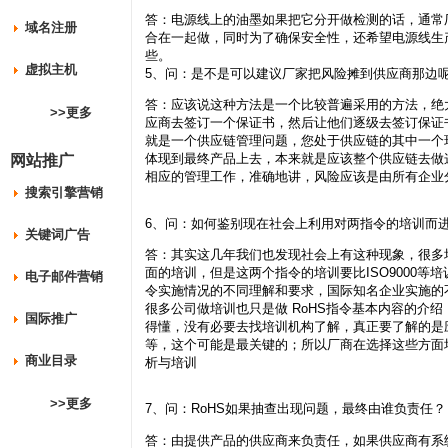
答：电源线上的油墨如果把它分开做检测的话，通常
域名注册
合在一起做，同时为了确保安全性，还希望电源线生
些。
虚拟主机
5、问：是不是可以建议厂家把风险摊到供应商那边
答：应该说这种方法是一个比较普遍采用的方法，绝
>>更多
应商去签订一个保证书，然后让他们逐级去签订保证
就是一个供应链管理问题，您处于供应链的其中一个
体现到最终产品上去，本来就是应该整个供应链去做
网站推广
相应的管理工作，准确地讲，风险应该是由所有企业
搜索引擎营销
6、问：如何鉴别现在社会上利用对两指令的培训而
关键词广告
答：其实这几年我们也发现社会上有这种现象，很多
面的培训，但是这两个指令的培训要比ISO9000等
电子邮件营销
令实施情况的不同理解和要求，国际知名企业实施的不
很多公司做培训也只是做 RoHS指令基本内容的介
国际推广
得懂，没有必要去找培训机构了解，真正要了解的是
等，这个可能是最关键的；所以厂商在选择这些方面
商业目录
析与培训
>>更多
7、问：RoHS如果抽查出现问题，最终由谁负责任？
答：由提供产品的供应商来负责任，如果供应商有系