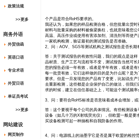
政策法规
个产品是符合RoHS要求的。
>>更多
我还认为，如果您的样品检测合格，但您批量出货时
材料与批量采购的材料被偷梁换柱，也就意味着您公
商务外语
高温、高压作业或使用有害添加剂、清洗剂等而使产
一家机构检测，验证最初的测试报告是否准确。
外贸信函
2、问：AOV、SGS等测试机构之测试报告是否长期
答：关于测试报告的有效性问题，我们的观点是这样
英语口语
品材质、生产工艺与流程等不变，测试报告当然可长
您的报告必须一年有效，或者是半年有效，或者是有
专业术语
每一批货有效，它们这样做的目的是为什么呢？是为
要求。但是一旦发现您的产品有了变更，比如说生产
外贸日语
去重新检测，这些都是企业保护自己的做法，但我们
求的时候，建立在信任基础之上，可能这个测试频率
单证员考试
3、问：要符合RoHS标准是否意味着成本会增加，
答：这个要视乎每个公司的具体情况。有些检测设备
>>更多
设备（如几十万的X射线荧光仪），但欧盟一般是要
买设备检测可起一种抽检和自我防备的作用。
网站建设
网页制作
4、问：电源线上的油墨字它是否是属于欧盟的检控