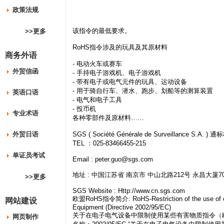
政策法规
该指令的最低要求。
>>更多
RoHS指令涉及的玩具及其原材料
商务外语
- 电动火车或赛车
外贸信函
- 手持电子游戏机、电子游戏机
- 带有电子或电气元件的玩具、运动设备
- 用于骑自行车、潜水、跑步、划船等的测算装置
英语口语
- 电气和电子工具
- 投币机
专业术语
各种零部件及原材料……
外贸日语
SGS ( Société Générale de Surveilla
TEL ：025-83466455-215
单证员考试
Email :
peter.guo@sgs.com
地址 : 中国江苏省 南京市 中山北路212号 永昌大厦708 (
>>更多
SGS Website : Http://www.cn.sgs.com
欧盟RoHS指令简介: RoHS-Restriction of the use of cert
网站建设
Equipment (Directive 2002/95/EC)
关于在电子电气设备中限制使用某些有害物质指令（欧盟第
网页制作