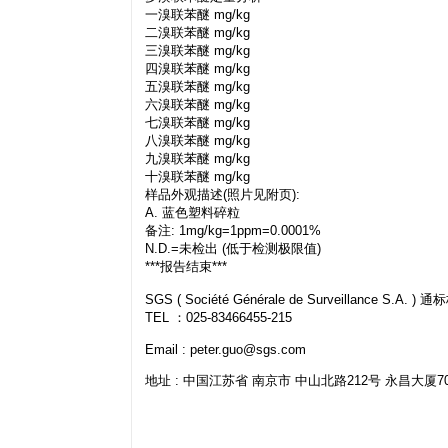
一溴联苯醚 mg/kg
二溴联苯醚 mg/kg
三溴联苯醚 mg/kg
四溴联苯醚 mg/kg
五溴联苯醚 mg/kg
六溴联苯醚 mg/kg
七溴联苯醚 mg/kg
八溴联苯醚 mg/kg
九溴联苯醚 mg/kg
十溴联苯醚 mg/kg
样品外观描述(照片见附页):
A. 蓝色塑料碎粒
备注: 1mg/kg=1ppm=0.0001%
N.D.=未检出 (低于检测极限值)
***报告结束***
SGS ( Société Générale de Surveilla
TEL ：025-83466455-215
Email :
peter.guo@sgs.com
地址 : 中国江苏省 南京市 中山北路212号 永昌大厦708 (