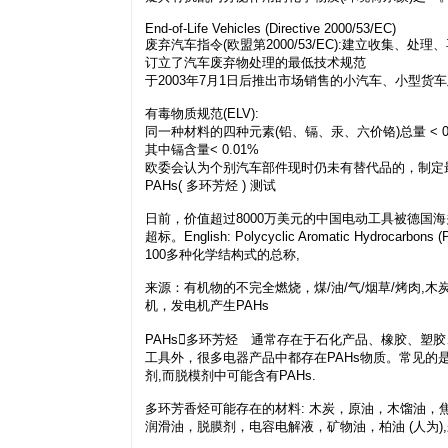
End-of-Life Vehicles (Directive 2000/53/EC)
废弃汽车指令(欧盟第2000/53/EC):建立收集
订立了汽车废弃物处理的最低技术规范
于2003年7月1日后推出市场销售的小汽车、小型
有毒物质规范(ELV):
同一种材料的四种元素(铅、镉、汞、六价铬)总量 < 0
其中镉含量< 0.01%
欧委会认为个别汽车部件现时仍未有替代品的，制定
PAHs( 多环芳烃 ) 测试
日前，价值超过8000万美元的中国电动工具被德国海
超标。English: Polycyclic Aromatic Hydrocarbons
100多种化学结构式的总称,
来源：有机物的不完全燃烧，煤/油/气/烟草/烤肉,
机，发电机产生PAHs
PAHs多环芳烃 通常存在于石化产品、橡胶、塑
工具外，很多电器产品中都存在PAHs物质。常见的是
剂,而脱模剂中可能含有PAHs.
多环芳香烃可能存在的材料: 木炭，原油，木馏油，焦油
润滑油，脱膜剂，电容电解液，矿物油，柏油 (人为)