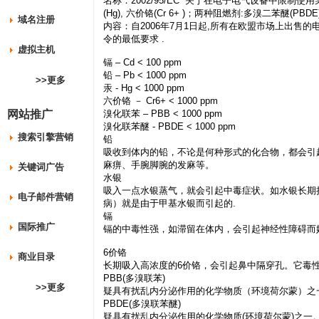
名称：2002/95/EC “关于在电子电气设备中限制使用某
(Hg), 六价铬(Cr 6+ )；两种阻燃剂:多溴二苯醚(PBD
域名注册
内容：自2006年7月1日起,所有在欧盟市场上出售
令的最低要求 .
虚拟主机
镉 – Cd < 100 ppm
铅 – Pb < 1000 ppm
>>更多
汞 - Hg < 1000 ppm
六价铬 － Cr6+ < 1000 ppm
网站推广
溴化联苯 – PBB < 1000 ppm
溴化联苯醚 - PBDE < 1000 ppm
搜索引擎营销
铅
吸收到体内的铅，不论是何种形式的化合物，都会引
麻痹、手腕脚腕的发麻等。
关键词广告
水银
吸入一点水银蒸气，就会引起中毒症状。如水银长期持续
电子邮件营销
病）就是由于甲基水银而引起的.
镉
国际推广
镉的中毒性强，如滞留在体内，会引起神经性障碍而
6价铬
商业目录
长期吸入高浓度的6价铬，会引起鼻中隔穿孔。它毒
PBB(多溴联苯)
>>更多
疑具有扰乱内分泌作用的化学物质（环境荷尔蒙）之
PBDE(多溴联苯醚)
疑具有扰乱内分泌作用的化学物质(环境荷尔蒙)之一