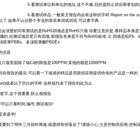
5.看测试单位和单位的地址,这个不难.目的是防止供应商拿别
6.看测试样品.一般英文报告内会有这样的字样:Report on the submit
东西就可以了.如果不认识那个专业的英语单词或词语,可以查字典.
ted ,上面会清楚的写有测试的是RoHS四项还是RoHS六项.你要注意的是,看样品本
的,但测试项目里只有四项,那报告本身是不符号RoHS标准.注:四项是铅Pb、镉
多溴联苯PBBs、多溴联苯醚PBDEs
试的仪器
以,这六项里面除了镉Cd的限值是100PPM,其他的都是1000PPM.
,有些在报告的最后,可以看一下描述的样品是否跟供应商提供给你的产品是一样的.
Report)或者以下空白的字样.这样就代表了报告到此为止.
签字,这个很重要,防止假报告.
可以只看时间,编号,测试项目!
是承诺书!
,莫要到了明年三月份时再做,就显得有些落后了!谨慎小心,注意控制供应商,控制