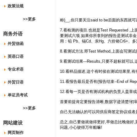
政策法规
>>更多
称)__,你只要关注said to be后面的
7.看检测的项目.也就是Test Reques
商务外语
要测试六项.如果你所拿到的报告是测试非金属
用：铅 Pb、镉Cd、汞Hg、六价铬Cr6+、
外贸信函
8.看测试方法.即Test Method,上面会写测
英语口语
9.看测试结果---Results,只要不超标就可
专业术语
10.看样品描述,这个有时侯在测试结果里
11.看报告最后是否有(报告结束--End of 
外贸日语
12.看每一页是否有测试机构的负责人盖章或
单证员考试
首要前提肯定要报告清晰,数据字迹清楚!初审
>>更多
自己无法确认的可以同供应商签定协议或者
总之,自己要做就做得更好,早做总比晚做好
网站建设
问题,小心驶得万年船嘛!
网页制作