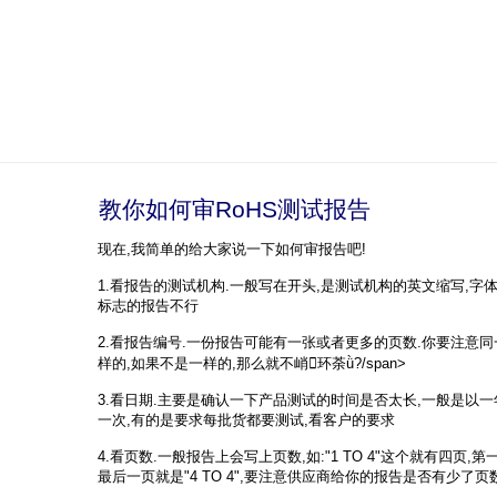
教你如何审RoHS测试报告
现在,我简单的给大家说一下如何审报告吧!
1.看报告的测试机构.一般写在开头,是测试机构的英文缩写,字体较大,如
标志的报告不行
2.看报告编号.一份报告可能有一张或者更多的页数.你要注意
样的,如果不是一样的,那么就不峭环荼ǜ?/span>
3.看日期.主要是确认一下产品测试的时间是否太长,一般是以
一次,有的是要求每批货都要测试,看客户的要求
4.看页数.一般报告上会写上页数,如:"1 TO 4"这个就有四页,第一页就
最后一页就是"4 TO 4",要注意供应商给你的报告是否有少了页