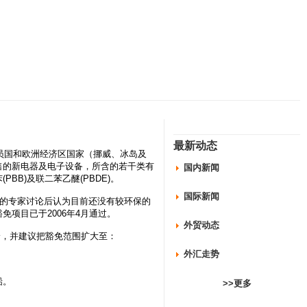
最新动态
有成员国和欧洲经济区国家（挪威、冰岛及
售的新电器及电子设备，所含的若干类有
国内新闻
B)及联二苯乙醚(PBDE)。
国际新闻
的专家讨论后认为目前还没有较环保的
项目已于2006年4月通过。
外贸动态
论，并建议把豁免范围扩大至：
外汇走势
铅。
>>更多