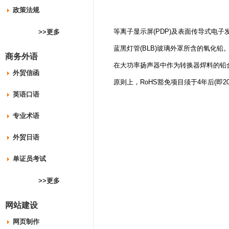
政策法规
等离子显示屏(PDP)及表面传导式电子发
>>更多
蓝黑灯管(BLB)玻璃外罩所含的氧化铅
商务外语
在大功率扬声器中作为转换器焊料的铅
外贸信函
原则上，RoHS豁免项目须于4年后(即20
英语口语
专业术语
外贸日语
单证员考试
>>更多
网站建设
网页制作