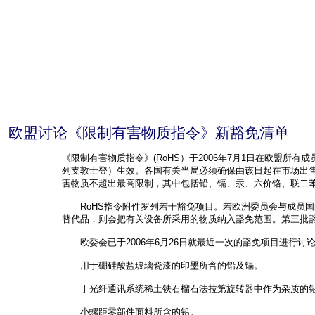
欧盟讨论《限制有害物质指令》新豁免清单
《限制有害物质指令》(RoHS）于2006年7月1日在欧盟所
列支敦士登）生效。各国有关当局必须确保由该日起在市场出
害物质不超出最高限制，其中包括铅、镉、汞、六价铬、联二苯(PB
RoHS指令附件罗列若干豁免项目。若欧洲委员会与成员国
替代品，则会把有关设备所采用的物质纳入豁免范围。第三批豁免
欧委会已于2006年6月26日就最近一次的豁免项目进行讨
用于硼硅酸盐玻璃瓷漆的印墨所含的铅及镉。
于光纤通讯系统稀土铁石榴石法拉第旋转器中作为杂质的
小螺距零部件面料所含的铅。