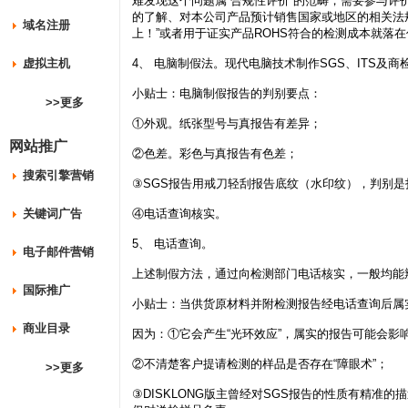
难发现这个问题属“合规性评价”的范畴，需要参与
的了解、对本公司产品预计销售国家或地区的相关法
域名注册
上！”或者用于证实产品ROHS符合的检测成本就落
虚拟主机
4、 电脑制假法。现代电脑技术制作SGS、ITS及
小贴士：电脑制假报告的判别要点：
>>更多
①外观。纸张型号与真报告有差异；
网站推广
②色差。彩色与真报告有色差；
搜索引擎营销
③SGS报告用戒刀轻刮报告底纹（水印纹），判别
关键词广告
④电话查询核实。
5、 电话查询。
电子邮件营销
上述制假方法，通过向检测部门电话核实，一般均能
国际推广
小贴士：当供货原材料并附检测报告经电话查询后属
商业目录
因为：①它会产生“光环效应”，属实的报告可能会影
②不清楚客户提请检测的样品是否存在“障眼术”；
>>更多
③DISKLONG版主曾经对SGS报告的性质有精准