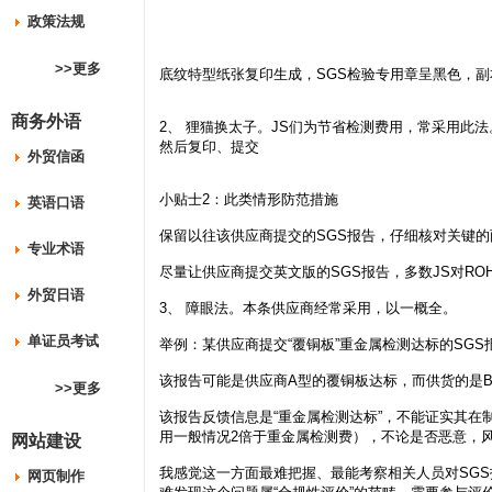
政策法规
>>更多
底纹特型纸张复印生成，SGS检验专用章呈黑色，副本
商务外语
2、 狸猫换太子。JS们为节省检测费用，常采用此
然后复印、提交
外贸信函
小贴士2：此类情形防范措施
英语口语
保留以往该供应商提交的SGS报告，仔细核对关键的
专业术语
尽量让供应商提交英文版的SGS报告，多数JS对R
外贸日语
3、 障眼法。本条供应商经常采用，以一概全。
单证员考试
举例：某供应商提交“覆铜板”重金属检测达标的SG
该报告可能是供应商A型的覆铜板达标，而供货的是
>>更多
该报告反馈信息是“重金属检测达标”，不能证实其
用一般情况2倍于重金属检测费），不论是否恶意，
网站建设
我感觉这一方面最难把握、最能考察相关人员对SGS
网页制作