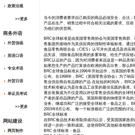
政策法规
当今的消费者要求自己购买的商品必须安全、合法；
>>更多
产品在生产、销售过程中符合相关法规的要求。目前
为他们的供货商。
商务外语
BRC全球标准是由英国零售商协会与英国零售商群
外贸信函
售集团所接纳作为其供应商的强制性审核标准。通过B
食品零售商联合会（CIES）认可并向其成员及供应
品失误、消除食品制造商的多重审核、给生产供应链
英语口语
BRC认证的产品，因为对消费者来说这是一种品质保
如果您生产的产品打算放在欧洲的商店出售，那么B
专业术语
BRC全球食品标准从1996年开始运作，当英国的零
公布。在1998年，BRC（英国零售业协会）为了响
外贸日语
售业供应商自有品牌的产品.在短短的时间内， BR
技术标准被认为是在食品工业里的最佳实践的基准。B
逐步发展成为不仅是用以评估零售业供应商的全球性
单证员考试
产者的某些品牌的产品。英国和斯堪的纳维亚半岛的
业务。继成功和广泛的接受全球标准－食品之后， B
>>更多
2003年8月公布。 每一个标准都在广泛的范围的讨
BRC全球标准
在BRC食品技术标准取得成功以后，受英国国家政
网站建设
得进一步的一致和成就。这使得BRC其他标准相继问世
网页制作
BRC 全球标准－食品