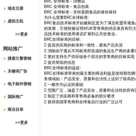
BRC 全球标准－消费品
BRC 全球标准－食品包装
域名注册
BRC 全球标准－非转基因食品的身份保持
为什么需要BRC全球标准:
虚拟主机
BRC食品技术标准开始被制定是为了满足欧盟常规
的发展，它很快被证明对UK零售商的供应者具有巨大
品技术标准的使用者还扩展到公共饮食业。
>>更多
BRC全球标准的目标:
 提高供应商的标准和一致性，避免产品失误
网站推广
 消除由于遵从不同标准而造成的食品生产商的多重
 更好支持生产供应链各个层次的零售商的目标实现
搜索引擎营销
 提供简练的信息
BRC全球标准的益处:
关键词广告
BRC全球标准带来的最主要的商业利益是使得那些拥
务领域如：产品安全、质量和合法性上达到了较高的
电子邮件营销
 一般作为认证的基础
 范围广泛，涵盖了产品安全，质量和合法性的所有
 制定了供应商和零售商必备的部分要求
国际推广
 获得英国零售商和全球食品行业的广泛认可
商业目录
>>更多