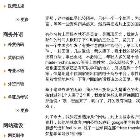
政策法规
亚那，这些都似乎比较陌生。只好一个一个整理，为此
>>更多
言，等等一些资料归类起来。然后再把名片上面的国
商务外语
有些名片上面根本就不是英文，是西班牙文，我输入
邮件的时间大概用了下午时间的三分之二。发完了，
外贸信函
有一个中国少年发了有关生意的邮件给他们，第二天
件，一封回复，几封退信！我失望了，看来我的祈祷
没有办法，事已至此，不必难过，年轻人多的是干劲
英语口语
made-in-china,ecvv等等上面搜索，怎么
福步里面应该还是有可以学习的地方，所以看到一个MM的
专业术语
家，但是那是个供国家做出口的电子商务平台，索性也
带着憧憬地构想一下客户回邮的话我该怎么回复。事后
外贸日语
基于这些办法的无赖，我不得不挑我认为是重点的客
接触过的1个人丢了2个月，我发邮件想去重新挽回
单证员考试
那边说：“噢，想起来了，明白了。好的没有问题，
戏了。
>>更多
到了今天，我决定要选择几个网站，到上面搜索客户的
资料，其他的就拿客户的公司名称到 google里面
网站建设
超级气愤和feel blue. 找了一些单词在那个free 
梦想希望能收到回邮！
网页制作