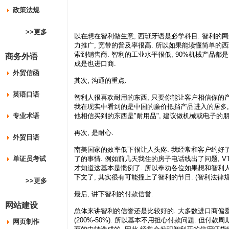
政策法规
>>更多
以在想在智利做生意, 西班牙语是必学科目. 智利的网络
力推广, 宽带的普及率很高. 所以如果能读懂简单的西班
索到销售商. 智利的工业水平很低, 90%机械产品都
商务外语
成是也进口商.
外贸信函
其次, 沟通的重点.
英语口语
智利人很喜欢耐用的东西, 只要你能让客户相信你的产
我在现实中看到的是中国的廉价抵挡产品进入的居多,
专业术语
他相信买到的东西是"耐用品", 建议做机械或电子的
再次, 是耐心.
外贸日语
南美国家的效率低下很让人头疼. 我经常和客户约好了
单证员考试
了的事情. 例如前几天我住的房子电话线出了问题, VTR
才知道这基本是惯例了. 所以奉劝各位如果想和智利人
下文了, 其实很有可能撞上了智利的节日. (智利法律
>>更多
最后, 讲下智利的付款信誉.
网站建设
总体来讲智利的信誉还是比较好的. 大多数进口商偏爱做
(200%-50%). 所以基本不用担心付款问题. 但付款
网页制作