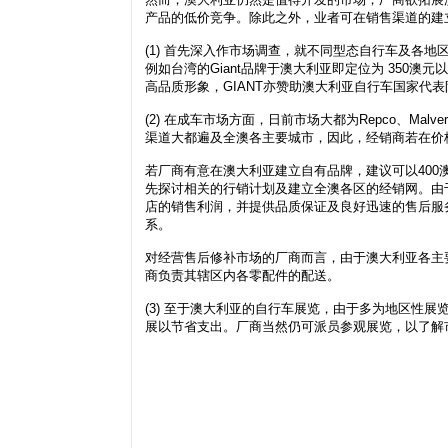
产品的低价竞争。除此之外，业者可在销售渠道的建
(1) 首先深入作市场调查，就不同型态自行车及各
例如台湾的Giant品牌于澳大利亚即定位为 350
高品质形象，GIANT亦赞助澳大利亚自行车国家代
(2) 在成车市场方面，日前市场大都为Repco、Malver
渠道大都遍及全澳各主要城市，因此，经销商若在价
若厂商有意在澳大利亚建立自有品牌，建议可以40
先探讨相关的行销计划及建立全澳各区的经销网。由
店的销售利润，并提供品质保证及良好迅速的售后服
系。
对经营售后修补市场的厂商而言，由于澳大利亚各主
商负责其辖区内各零配件的配送。
(3) 至于澳大利亚的自行车展览，由于多为地区性
展以节省支出。厂商当然仍可派员参观展览，以了解