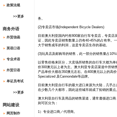
政策法规
>>更多
务。
(2)专卖店市场(Independent Bicycle Dealers)
商务外语
目前澳大利亚国内约有800家自行车专卖店，专卖
外贸信函
证，因此专卖店销售数量上仍有40-45%的占有率
大于销售成车的利润，这是专卖店生存的基础。
英语口语
(3)玩具店及邮购等的销售，此一部分的销售量占10
专业术语
以零售价格来区分，大卖场所销售的自行车大都为单价
价300澳元以上者为主。澳大利亚专卖店渠道中所销售最佳的品牌
外贸日语
产品单价大都在350澳元左右。在400澳元以上的高价
Specialized 及Cannondale等品牌。
单证员考试
目前澳大利亚自行车的最大进口来源为大陆，几乎占总
在少数几个大都市，因此这些城市就成了拓销的重点
>>更多
澳大利亚自行车及用品的销售渠道，通常遵循进口商
则可区分为：
网站建设
1）专业进口商／代理商。
网页制作