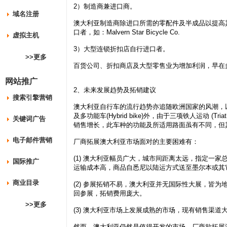
2）制造商兼进口商。
域名注册
澳大利亚制造商除进口所需的零配件及半成品以提高
口者，如：Malvern Star Bicycle Co.
虚拟主机
3）大型连锁折扣店自行进口者。
>>更多
百货公司、折扣商店及大型零售业为增加利润，早在
网站推广
2、未来发展趋势及拓销建议
搜索引擎营销
澳大利亚自行车的流行趋势亦追随欧洲国家的风潮，以运动
及多功能车(Hybrid bike)外，由于三项铁人运动 (Tr
关键词广告
销售增长，此车种的功能及所适用路面虽有不同，但
电子邮件营销
厂商拓展澳大利亚市场面对的主要困难有：
(1) 澳大利亚幅员广大，城市间距离太远，指定一
国际推广
运输成本高，商品自悉尼以陆运方式送至墨尔本或其
商业目录
(2) 参展拓销不易，澳大利亚并无国际性大展，皆
回参展，拓销费用庞大。
>>更多
(3) 澳大利亚市场上发展成熟的市场，现有销售渠
然而，澳大利亚仍然是值得开发的市场，厂商欲拓展