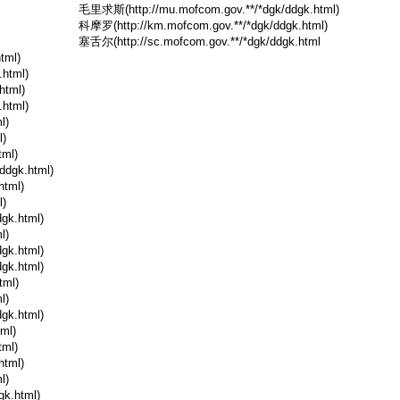
毛里求斯(http://mu.mofcom.gov.**/*dgk/ddgk.html)
科摩罗(http://km.mofcom.gov.**/*dgk/ddgk.html)
塞舌尔(http://sc.mofcom.gov.**/*dgk/ddgk.html
tml)
html)
html)
html)
l)
l)
tml)
ddgk.html)
html)
l)
gk.html)
l)
gk.html)
gk.html)
tml)
l)
gk.html)
ml)
tml)
html)
l)
k.html)