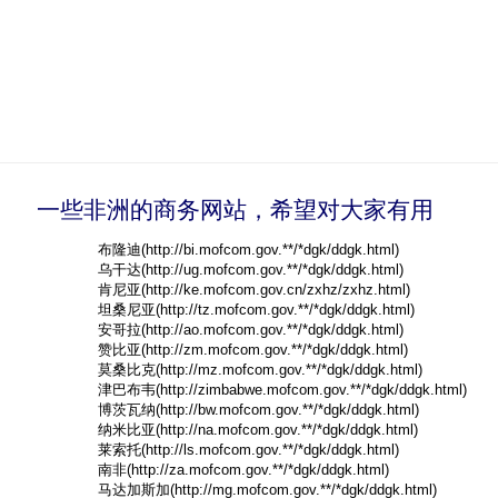
一些非洲的商务网站，希望对大家有用
布隆迪(http://bi.mofcom.gov.**/*dgk/ddgk.html)
乌干达(http://ug.mofcom.gov.**/*dgk/ddgk.html)
肯尼亚(http://ke.mofcom.gov.cn/zxhz/zxhz.html)
坦桑尼亚(http://tz.mofcom.gov.**/*dgk/ddgk.html)
安哥拉(http://ao.mofcom.gov.**/*dgk/ddgk.html)
赞比亚(http://zm.mofcom.gov.**/*dgk/ddgk.html)
莫桑比克(http://mz.mofcom.gov.**/*dgk/ddgk.html)
津巴布韦(http://zimbabwe.mofcom.gov.**/*dgk/ddgk.html)
博茨瓦纳(http://bw.mofcom.gov.**/*dgk/ddgk.html)
纳米比亚(http://na.mofcom.gov.**/*dgk/ddgk.html)
莱索托(http://ls.mofcom.gov.**/*dgk/ddgk.html)
南非(http://za.mofcom.gov.**/*dgk/ddgk.html)
马达加斯加(http://mg.mofcom.gov.**/*dgk/ddgk.html)