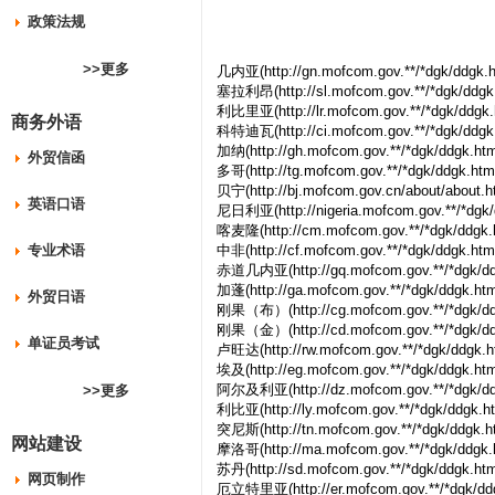
政策法规
>>更多
几内亚(http://gn.mofcom.gov.**/*dgk/ddgk.h
塞拉利昂(http://sl.mofcom.gov.**/*dgk/ddgk.
利比里亚(http://lr.mofcom.gov.**/*dgk/ddgk.
商务外语
科特迪瓦(http://ci.mofcom.gov.**/*dgk/ddgk.
加纳(http://gh.mofcom.gov.**/*dgk/ddgk.htm
外贸信函
多哥(http://tg.mofcom.gov.**/*dgk/ddgk.htm
贝宁(http://bj.mofcom.gov.cn/about/about.h
英语口语
尼日利亚(http://nigeria.mofcom.gov.**/*dgk/
喀麦隆(http://cm.mofcom.gov.**/*dgk/ddgk.
专业术语
中非(http://cf.mofcom.gov.**/*dgk/ddgk.htm
赤道几内亚(http://gq.mofcom.gov.**/*dgk/dd
加蓬(http://ga.mofcom.gov.**/*dgk/ddgk.htm
外贸日语
刚果（布）(http://cg.mofcom.gov.**/*dgk/dd
刚果（金）(http://cd.mofcom.gov.**/*dgk/dd
单证员考试
卢旺达(http://rw.mofcom.gov.**/*dgk/ddgk.h
埃及(http://eg.mofcom.gov.**/*dgk/ddgk.htm
阿尔及利亚(http://dz.mofcom.gov.**/*dgk/dd
>>更多
利比亚(http://ly.mofcom.gov.**/*dgk/ddgk.ht
突尼斯(http://tn.mofcom.gov.**/*dgk/ddgk.h
网站建设
摩洛哥(http://ma.mofcom.gov.**/*dgk/ddgk.
苏丹(http://sd.mofcom.gov.**/*dgk/ddgk.htm
网页制作
厄立特里亚(http://er.mofcom.gov.**/*dgk/ddg