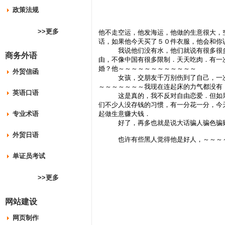
政策法规
>>更多
他不走空运，他发海运，他做的生意很大，
话，如果他今天买了５０件衣服，他会和你
我说他们没有水，他们就说有很多很多水
商务外语
由，不像中国有很多限制．天天吃肉．有一
婚？他～～～～～～～～～～～～
外贸信函
女孩，交朋友千万别伤到了自己，一次一
～～～～～～～我现在连起床的力气都没有
英语口语
这是真的，我不反对自由恋爱．但如果你
们不少人没存钱的习惯，有一分花一分，今
专业术语
起做生意赚大钱．
好了，再多也就是说大话骗人骗色骗财
外贸日语
也许有些黑人觉得他是好人，～～～～～
单证员考试
>>更多
网站建设
网页制作