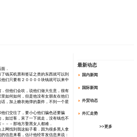
最新动态
后面．
钱买机票和签证之类的东西就可以到
国内新闻
以他们只要有２００００块钱就可以来中
国际新闻
但他们会吹，说他们做大生意，很有
家里如何如何，但是他没有女朋友在他们
外贸动态
的话，加上糖衣炮弹的轰炸，不到一个星
们交往了，要小心他们骗色还要骗
外汇走势
的，如过客，呆了一下就走，没有钱也不
方－－－那地方娶黑女人都难．
>>更多
网找到我这贴子看．因为很多黑人拿
们的信息来看，估计他经常发信息来说：