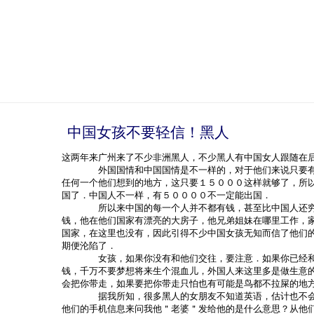
中国女孩不要轻信！黑人
这两年来广州来了不少非洲黑人，不少黑人有中国女人跟随在
外国国情和中国国情是不一样的，对于他们来说只要有了
任何一个他们想到的地方，这只要１５０００这样就够了，所
国了．中国人不一样，有５００００不一定能出国．
所以来中国的每一个人并不都有钱，甚至比中国人还穷．
钱，他在他们国家有漂亮的大房子，他兄弟姐妹在哪里工作，
国家，在这里也没有，因此引得不少中国女孩无知而信了他们
期便沦陷了．
女孩，如果你没有和他们交往，要注意．如果你已经和他
钱，千万不要梦想将来生个混血儿，外国人来这里多是做生意
会把你带走，如果要把你带走只怕也有可能是鸟都不拉屎的地
据我所知，很多黑人的女朋友不知道英语，估计也不会上
他们的手机信息来问我他＂老婆＂发给他的是什么意思？从他