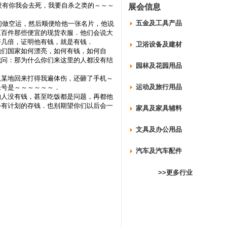
没有你我会去死，我要自杀之类的～～～
展会信息
五金及工具产品
空运，然后顺便给他一张名片，他说
三百件那些便宜的现货衣服．他们会说大
好几倍，证明他有钱，就是有钱．
卫浴设备及建材
们国家如何漂亮，如何有钱，如何自
我问：那为什么你们来这里的人都没有结
园林及花园用品
某地回来打得我遍体伤，还砸了手机～
运动及旅行用品
帐号是～～～～～～．
人没有钱，甚至吃饭都是问题，再都他
会有计划的存钱．也别期望你们以后会一
家具及家具辅料
文具及办公用品
汽车及汽车配件
>>更多行业