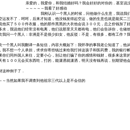
亲爱的，我爱你，和我结婚好吗？我会好好的对你的．甚至说
～～～～～我看了好感动
我刚认识一个黑人的时候，问他做什么生意，我说我们做
空运发不了．呵呵，后来才知道，他没钱发得起空运，做的生意也就是能买二
说他买了５００件衣服，他的那件黑黑的大衣他会说３００元，总之价钱加了
，我说他们经常没有电离，他们说那里天天都有电，他们会告诉你，仓储他
次我问一个黑人：非洲是不是很少妇女，他反驳：不是，有很多，都有工作？
个黑人叫我翻译一条短信，内容大概如下：我怀孕的事我老公知道了，他从
，我不想一个人承担，求求你寄些钱过来给我打掉这孩子和医药费，我的银行
们同外国人来往，定要小心，别让他们骗了你的感情和钱财，很多来这里的
天有１００元会买东西吃，打的，能潇洒就潇洒，明天没有钱再说，别期望他
这种例子了．
当然如果我不调查到他祖宗三代以上是不会信的