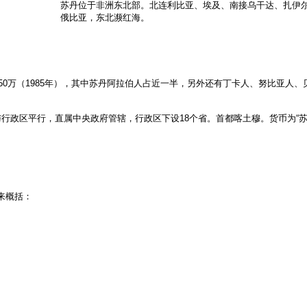
苏丹位于非洲东北部。北连利比亚、埃及、南接乌干达、扎伊
俄比亚，东北濒红海。
口2350万（1985年），其中苏丹阿拉伯人占近一半，另外还有丁卡人、努比亚
行政区平行，直属中央政府管辖，行政区下设18个省。首都喀土穆。货币为“
来概括：