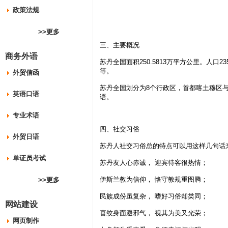
政策法规
>>更多
三、主要概况
商务外语
苏丹全国面积250.5813万平方公里。人
等。
外贸信函
苏丹全国划分为8个行政区，首都喀土穆区与
英语口语
语。
专业术语
四、社交习俗
外贸日语
苏丹人社交习俗总的特点可以用这样几句话
单证员考试
苏丹友人心赤诚， 迎宾待客很热情；
伊斯兰教为信仰， 恪守教规重图腾；
>>更多
民族成份虽复杂， 嗜好习俗却类同；
网站建设
喜纹身面避邪气， 视其为美又光荣；
网页制作