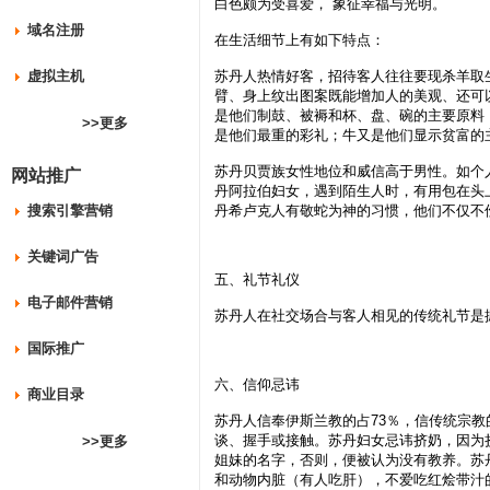
白色颇为受喜爱， 象征幸福与光明。
域名注册
在生活细节上有如下特点：
虚拟主机
苏丹人热情好客，招待客人往往要现杀羊取
臂、身上纹出图案既能增加人的美观、还可
是他们制鼓、被褥和杯、盘、碗的主要原料
>>更多
是他们最重的彩礼；牛又是他们显示贫富的
苏丹贝贾族女性地位和威信高于男性。如个
网站推广
丹阿拉伯妇女，遇到陌生人时，有用包在头
搜索引擎营销
丹希卢克人有敬蛇为神的习惯，他们不仅不
关键词广告
五、礼节礼仪
电子邮件营销
苏丹人在社交场合与客人相见的传统礼节是
国际推广
六、信仰忌讳
商业目录
苏丹人信奉伊斯兰教的占73％，信传统宗教
谈、握手或接触。苏丹妇女忌讳挤奶，因为
>>更多
姐妹的名字，否则，便被认为没有教养。苏
和动物内脏（有人吃肝），不爱吃红烩带汁