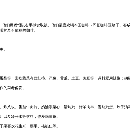
。他们用餐惯以右手抓食取饭。他们最喜欢喝本国咖啡（即把咖啡豆焙干、舂
,喝奶及不放糖的咖啡。
惠。
、蛋品等；常吃蔬菜有西红柿、洋葱、黄瓜、土豆、豌豆等；调料爱用辣椒；胡
制作的菜肴偏爱。
肉、炸八块、番茄牛肉片、奶油喂菜心、清炖鸡、烤羊肉串、番茄鸡蛋、辣子汤
果汁以及冷开水等饮料，也爱喝浓茶。
；干果喜欢花生米、腰果、核桃仁等。