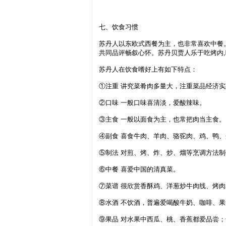
七、饮食习惯
苏丹人以东欧式西餐为主，也非常喜欢中餐
共同品评畅叙心怀。苏丹贝贾人乐于吃烤内
苏丹人在饮食嗜好上有如下特点：
①注重 讲究菜肴肉多量大，注重菜品经济实
②口味 一般口味喜清淡，爱酸辣味。
③主食 一般以面食为主，也常把肉当主食。
④副食 喜食牛肉、羊肉、骆驼肉、鸡、鸭
⑤制法 对煎、烤、炸、炒、熘等烹调方法
⑥中餐 喜爱中国的清真菜。
⑦菜谱 很欣赏香酥鸡、洋葱炒牛肉线、烤
⑧水酒 不饮酒，普遍爱喝酸牛奶、咖啡、
⑨果品 对水果中西瓜、桃、香蕉都爱品尝