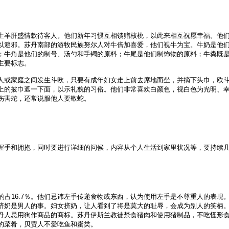
生羊肝盛情款待客人。他们新年习惯互相馈赠核桃，以此来相互祝愿幸福。他
以避邪。苏丹南部的游牧民族努尔人对牛倍加喜爱，他们视牛为宝。牛奶是他
；牛角是他们的制号、汤勺和手镯的原料；牛尾是他们制饰物的原料；牛粪既
主要标志。
人或家庭之间发生斗欧，只要有成年妇女走上前去席地而坐，并摘下头巾，欧
上的披巾遮一下面，以示礼貌的习俗。他们非常喜欢白颜色，视白色为光明、
伤害蛇，还常说服他人要敬蛇。
握手和拥抱，同时要进行详细的问候，内容从个人生活到家里状况等，要持续
的占16.7％。他们忌讳左手传递食物或东西，认为使用左手是不尊重人的表现
挤奶是男人的事。妇女挤奶，让人看到了将是莫大的耻辱，会成为别人的笑柄
丹人忌用狗作商品的商标。苏丹伊斯兰教徒禁食猪肉和使用猪制品，不吃怪形
的菜肴，贝贾人不爱吃鱼和蛋类。