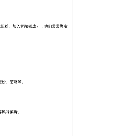
成细粉、加入奶酪煮成），他们常常聚友
椒粉、芝麻等。
等风味菜肴。