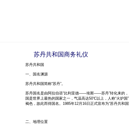
苏丹共和国商务礼仪
苏丹共和国
一、国名渊源
苏丹共和国简称“苏丹”。
苏丹国名是由阿拉伯语“比利亚德――埃斯――苏丹”转化来的，为
国是世界上最热的国家之一，气温高达50℃以上，人称“火炉国
褐色，故此而得国名。1985年12月16日正式宣布为“苏丹共和国
二、地理位置