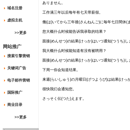
ありません。
域名注册
工作满三年以后每年有七天带薪假。
虚拟主机
働(は)いてから三年後(さんねんご)に毎年七日間休
您大概什么时候能告诉我录取的结果？
>>更多
面接(めんせつ)の結果(けっか)はいつ通知(つうち)
网站推广
我大概什么时候能知道有没有被聘用？
搜索引擎营销
面接(めんせつ)の結果(けっか)はいつ通知(つうち)し
关键词广告
下周一你会知道结果。
来週(らいしゅう)の月曜日(げつようび)は結果(けっか
电子邮件营销
很快我们会通知您。
国际推广
さっそく伝(つた)えます。
商业目录
>>更多