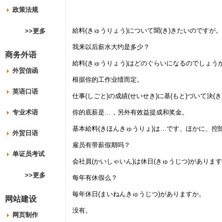
政策法规
給料(きゅうりょう)について聞(き)きたいのですが。
>>更多
我来以后薪水大约是多少？
商务外语
給料(きゅうりょう)はどのぐらいになるのでしょう
外贸信函
根据你的工作业绩而定。
英语口语
仕事(しごと)の成績(せいせき)に基(もと)づいて決(
专业术语
你的底薪是…，另外有效益提成和奖金。
基本給料(きほんきゅうりょ)は…です、ほかに、控
外贸日语
雇员有带薪假期吗？
单证员考试
会社員(かいしゃいん)は休日(きゅうじつ)がありま
>>更多
每年有休假么？
毎年休日(まいねんきゅうじつ)がありますか。
网站建设
没有。
网页制作