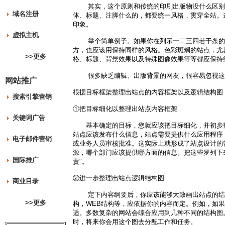
其实，这个原则和传统的印刷出版物没什么区别。
域名注册
体、标题、注脚什么的，都要统一风格，贯穿全站。
印象。
虚拟主机
举个简单例子。如果你在列示一二三四若干条的情
方，也应该用保持同样的风格。色彩斑斓的站点，尤
>>更多
格、标题、背景效果以及特殊图像效果等等都应保持
很多缺乏编辑、出版背景的网友，很容易忽视这
网站推广
根据目标框架整理出站点的内容框架以及逻辑结构图
搜索引擎营销
①把目标细化以整理出站点内容框架
关键词广告
基本确定的目标，您就应该把目标细化，并初步整
站点应该发布什么信息，站点需要提供什么应用程序
电子邮件营销
或业务人员审核批准。这实际上就形成了站点设计的
源，哪个部门应该提供哪方面的信息。把这些罗列下
国际推广
责"。
②进一步整理出站点逻辑结构图
商业目录
定下内容纲要后，你应该能够大致画出站点的结构
>>更多
构，WEB结构等，应依据你的内容而定。例如，如
适。多数复杂的网站会综合应用到几种不同的结构图
时，将来你会用这个图去分配工作和任务。